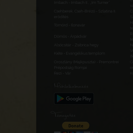
Imbach - Imbach II., „Im Turner”
v
Csehberek, Cseh-Brézó - Szlatina II.
C
erődítés
S
H
Tömörd - Ilonavár
t
R
Dömös - Árpádvár
t
Alsócsitár - Zsibrica hegy
N
V
Kiéte - Evangélikus templom
(
Oroszlány (Majkpuszta) - Premontrei
C
Prépostság Romjai
e
Rezi - Vár
K
Mobilalkalmazás
Támogatás