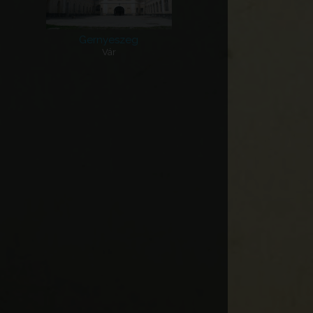
Gernyeszeg
Vár