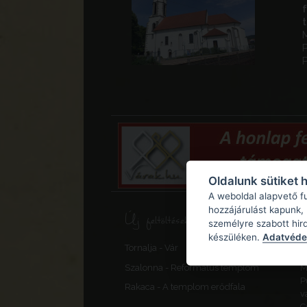
P
Oldalunk sütiket 
A weboldal alapvető f
hozzájárulást kapunk,
Új feltöltések, frissítések
személyre szabott hir
készüléken.
Adatvédel
F
Tornalja - Vár
V
Szalonna - Református templom
M
P
Rakaca - A templom erődfala
v
C