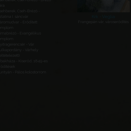
ára
sehberek, Cseh-Brézó -
Krk - Veglia
zlatina I. sáncvár
Frangepán vár, városerődítés
áromudvar - Erődített
emplom
imabrézó - Evangélikus
emplom
yitragerencsér - Vár
ulkapordány - Várhely
feltételezett)
ibakháza - Kiserőd, 1849-es
rődítések
urityán - Pálos kolostorrom