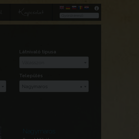
l
Kapcsolat
Látnivaló típusa
Válasszon
Település
Nagymaros
×
Nagymaros