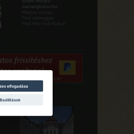
Szent Mihály-
barlangkolostor
Magyarország
Pest vármegye
Pest-Pilis-Solt-Kiskun
zes elfogadása
Beállítások