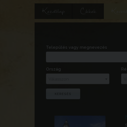
Kezdőlap
Cikkek
Keres
Település vagy megnevezés
Ország
Ré
Válasszon
V