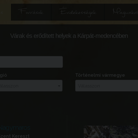
és
Források
Érdekességek
Magunkró
Várak és erődített helyek a Kárpát-medencében
gió
Történelmi vármegye
álasszon
Válasszon
Nagymaros
Szent Kereszt