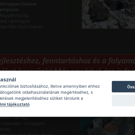
felmagasztalása-
templom
Magyarország
Pest vármegye
est-Pilis-Solt-Kiskun
használ
unkcióinak biztosításához, illetve amennyiben ehhez
Öss
 látogatóink oldalhasználatának megértéséhez, s
Ajánlott látnivalók
detések megjelenítéséhez sütiket tárolunk a
mi tájékoztató
eketeváros - Vár -
ároserődítés
eszes - Várhegy
usztacsalád - Szolgagyőr,
árhely
sehberek, Cseh-Brézó - Brezó