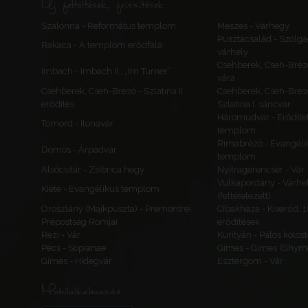
Új feltöltések, frissítések
Szalonna - Református templom
Meszes - Várhegy
Pusztacsalád - Szolga
Rakaca - A templom erődfala
várhely
Csehberek, Cseh-Bréz
Imbach - Imbach II., „Im Turner”
vára
Csehberek, Cseh-Brézó - Szlatina II.
Csehberek, Cseh-Bréz
erődítés
Szlatina I. sáncvár
Háromudvar - Erődítet
Tömörd - Ilonavár
templom
Rimabrézó - Evangéli
Dömös - Árpádvár
templom
Alsócsitár - Zsibrica hegy
Nyitragerencsér - Vár
Vulkapordány - Várhe
Kiéte - Evangélikus templom
(feltételezett)
Oroszlány (Majkpuszta) - Premontrei
Cibakháza - Kiserőd, 
Prépostság Romjai
erődítések
Rezi - Vár
Kurityán - Pálos kolos
Pécs - Sopianae
Gímes - Gímes (Ghyme
Gímes - Hidegvár
Esztergom - Vár
Mobilalkalmazás