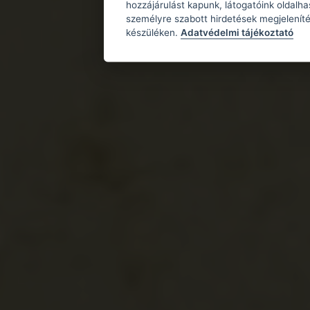
hozzájárulást kapunk, látogatóink oldalh
személyre szabott hirdetések megjeleníté
készüléken.
Adatvédelmi tájékoztató