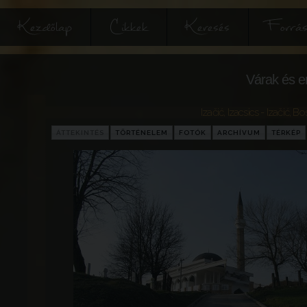
Kezdőlap
Cikkek
Keresés
Forrás
Várak és e
Izačić, Izacsics - Izačić
,
Bos
ÁTTEKINTÉS
TÖRTÉNELEM
FOTÓK
ARCHÍVUM
TÉRKÉP