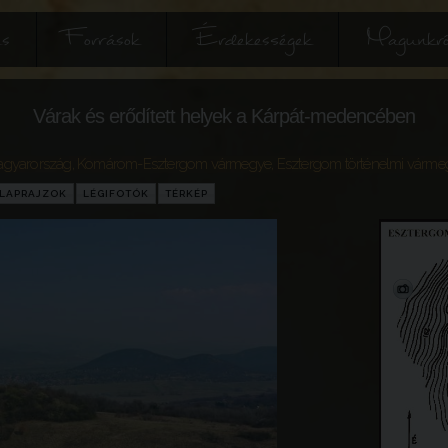
és
Források
Érdekességek
Magunkró
Várak és erődített helyek a Kárpát-medencében
gyarország
,
Komárom-Esztergom vármegye
,
Esztergom történelmi várme
LAPRAJZOK
LÉGIFOTÓK
TÉRKÉP