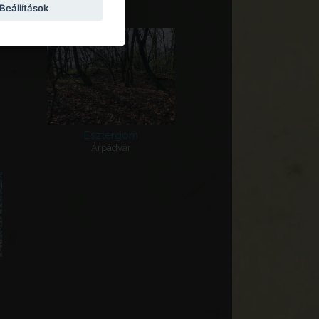
Beállítások
Esztergom
Árpádvár