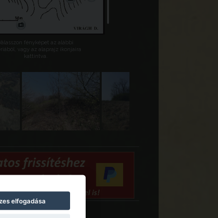
Válasszon fényképet az alábbi
riából, vagy az alaprajz ikonjaira
kattintva.
zes elfogadása