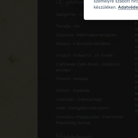
Új feltöltések, frissítések
személyre szabott hir
készüléken.
Adatvédel
S
Sajógömör - Őrtorony, elővédmű
v
F
Tornalja - Vár
V
Szalonna - Református templom
M
P
Rakaca - A templom erődfala
v
C
Imbach - Imbach II., „Im Turner”
v
Csehberek, Cseh-Brézó - Szlatina II.
C
erődítés
S
H
Tömörd - Ilonavár
t
R
Dömös - Árpádvár
t
Alsócsitár - Zsibrica hegy
N
V
Kiéte - Evangélikus templom
(
Oroszlány (Majkpuszta) - Premontrei
Prépostság Romjai
Mobilalkalmazás