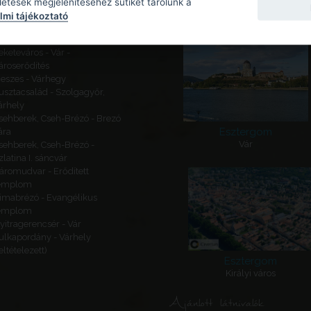
Kapcsolódó látnivalók
detések megjelenítéséhez sütiket tárolunk a
mi tájékoztató
ajógömör - Várhegy - Gömör
ára
eketeváros - Vár -
ároserődítés
eszes - Várhegy
usztacsalád - Szolgagyőr,
árhely
sehberek, Cseh-Brézó - Brezó
Esztergom
ára
Vár
sehberek, Cseh-Brézó -
zlatina I. sáncvár
áromudvar - Erődített
emplom
imabrézó - Evangélikus
emplom
yitragerencsér - Vár
ulkapordány - Várhely
feltételezett)
Esztergom
Királyi város
Ajánlott látnivalók