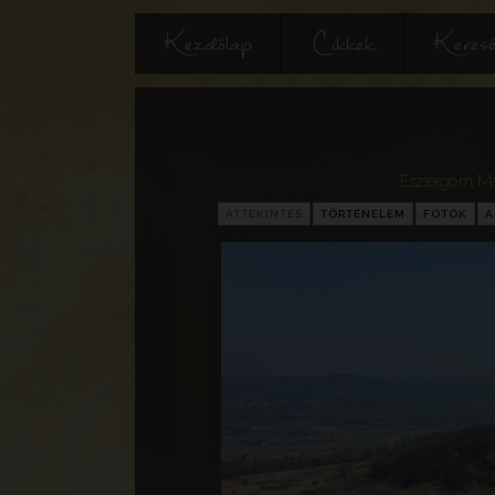
Kezdőlap
Cikkek
Keres
Esztergom
,
Ma
ÁTTEKINTÉS
TÖRTÉNELEM
FOTÓK
A