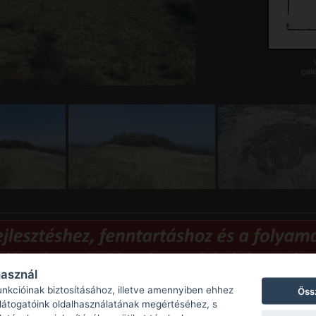
galé
használ
unkcióinak biztosításához, illetve amennyiben ehhez
Öss
 látogatóink oldalhasználatának megértéséhez, s