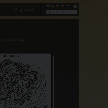
l
Kapcsolat
gye
- Sípolóhegy