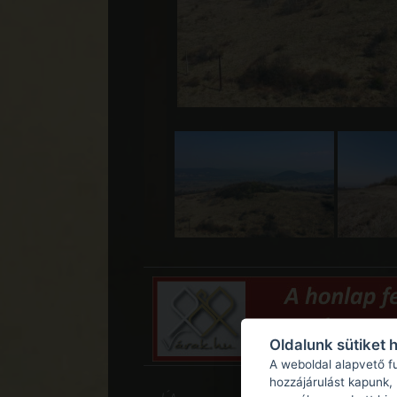
Oldalunk sütiket 
A weboldal alapvető f
hozzájárulást kapunk,