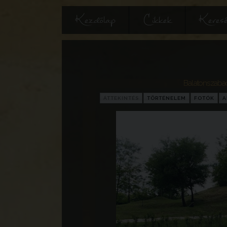
Kezdőlap
Cikkek
Keres
Balatonszaba
ÁTTEKINTÉS
TÖRTÉNELEM
FOTÓK
A