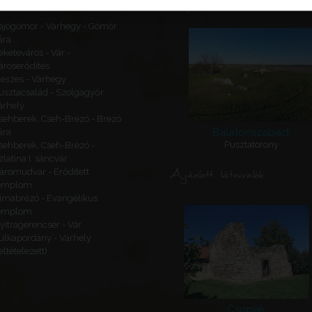
Kapcsolódó látnivalók
ajógömör - Várhegy - Gömör
ára
eketeváros - Vár -
ároserődítés
eszes - Várhegy
usztacsalád - Szolgagyőr,
árhely
sehberek, Cseh-Brézó - Brezó
Balatonszabadi
ára
Pusztatorony
sehberek, Cseh-Brézó -
zlatina I. sáncvár
Ajánlott látnivalók
áromudvar - Erődített
emplom
imabrézó - Evangélikus
emplom
yitragerencsér - Vár
ulkapordány - Várhely
feltételezett)
Csopak