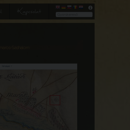
l
Kapcsolat
ómaros-Sashalom