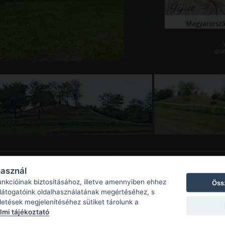
galé
használ
unkcióinak biztosításához, illetve amennyiben ehhez
Öss
 látogatóink oldalhasználatának megértéséhez, s
detések megjelenítéséhez sütiket tárolunk a
mi tájékoztató