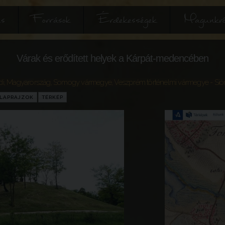
és
Források
Érdekességek
Magunkró
Várak és erődített helyek a Kárpát-medencében
di
,
Magyarország
,
Somogy vármegye
,
Veszprém történelmi vármegye
- Si
LAPRAJZOK
TÉRKÉP