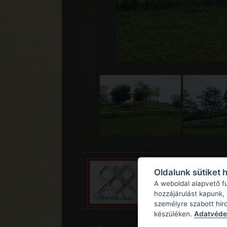
Oldalunk sütiket 
A weboldal alapvető f
hozzájárulást kapunk,
személyre szabott hir
készüléken.
Adatvédel