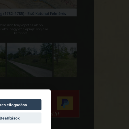
Válasszon fényképet az alábbi
riából, vagy az alaprajz ikonjaira
kattintva.
zes elfogadása
Beállítások