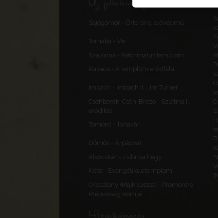
Új feltöltések, frissítések
S
Sajógömör - Őrtorony, elővédmű
v
F
Tornalja - Vár
V
Szalonna - Református templom
M
P
Rakaca - A templom erődfala
v
C
Imbach - Imbach II., „Im Turner”
v
Csehberek, Cseh-Brézó - Szlatina II.
C
erődítés
S
H
Tömörd - Ilonavár
t
R
Dömös - Árpádvár
t
Alsócsitár - Zsibrica hegy
N
V
Kiéte - Evangélikus templom
(
Oroszlány (Majkpuszta) - Premontrei
Prépostság Romjai
Mobilalkalmazás