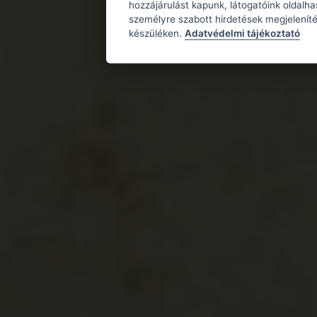
hozzájárulást kapunk, látogatóink oldalh
személyre szabott hirdetések megjeleníté
készüléken.
Adatvédelmi tájékoztató