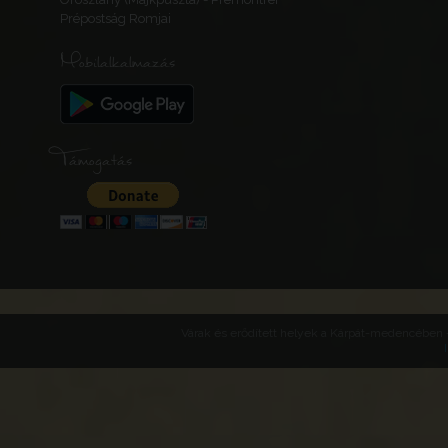
Prépostság Romjai
Mobilalkalmazás
Támogatás
Várak és erődített helyek a Kárpát-medencében -