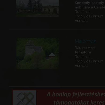
Kendeffy-kastély
nobiliară a Cânde
Románia
Erdély és Partium
Hunyad
Malomvíz
Râu de Mori
templom
Románia
Erdély és Partium
Hunyad