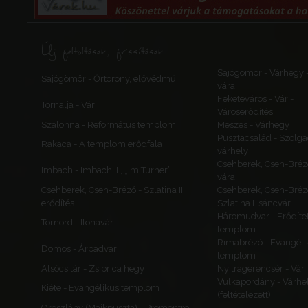
Új feltöltések, frissítések
Sajógömör - Várhegy 
Sajógömör - Őrtorony, elővédmű
vára
Feketeváros - Vár -
Tornalja - Vár
Városerődítés
Szalonna - Református templom
Meszes - Várhegy
Pusztacsalád - Szolga
Rakaca - A templom erődfala
várhely
Csehberek, Cseh-Bréz
Imbach - Imbach II., „Im Turner”
vára
Csehberek, Cseh-Brézó - Szlatina II.
Csehberek, Cseh-Bréz
erődítés
Szlatina I. sáncvár
Háromudvar - Erődítet
Tömörd - Ilonavár
templom
Rimabrézó - Evangéli
Dömös - Árpádvár
templom
Alsócsitár - Zsibrica hegy
Nyitragerencsér - Vár
Vulkapordány - Várhe
Kiéte - Evangélikus templom
(feltételezett)
Oroszlány (Majkpuszta) - Premontrei