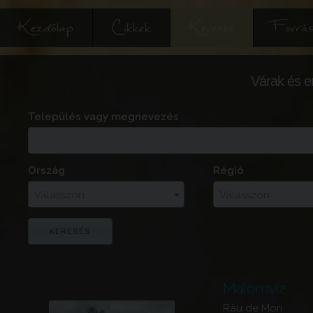
Kezdőlap
Cikkek
Keresés
Forrás
Várak és e
Település vagy megnevezés
Ország
Régió
Válasszon
Válasszon
Malomvíz
Râu de Mori