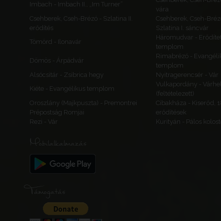
Imbach - Imbach II., „Im Turner”
vára
Csehberek, Cseh-Brézó - Szlatina II.
Csehberek, Cseh-Bréz
erődítés
Szlatina I. sáncvár
Háromudvar - Erődítet
Tömörd - Ilonavár
templom
Rimabrézó - Evangéli
Dömös - Árpádvár
templom
Alsócsitár - Zsibrica hegy
Nyitragerencsér - Vár
Vulkapordány - Várhe
Kiéte - Evangélikus templom
(feltételezett)
Oroszlány (Majkpuszta) - Premontrei
Cibakháza - Kiserőd, 
Prépostság Romjai
erődítések
Rezi - Vár
Kurityán - Pálos kolos
Mobilalkalmazás
Támogatás