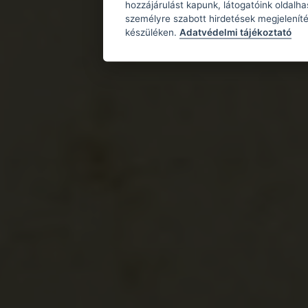
hozzájárulást kapunk, látogatóink oldalh
személyre szabott hirdetések megjeleníté
készüléken.
Adatvédelmi tájékoztató