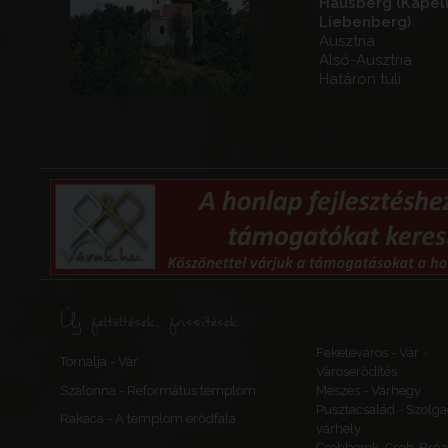
Hausberg (Kapel
Liebenberg)
Ausztria
Alsó-Ausztria
Határon túli
Új feltöltések, frissítések
Feketeváros - Vár -
Tornalja - Vár
Városerődítés
Szalonna - Református templom
Meszes - Várhegy
Pusztacsalád - Szolga
Rakaca - A templom erődfala
várhely
Csehberek, Cseh-Bréz