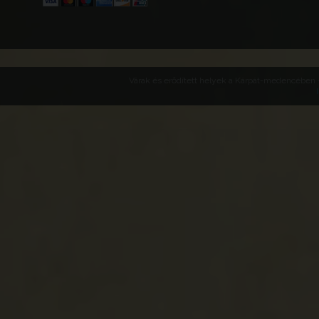
Várak és erődített helyek a Kárpát-medencében -