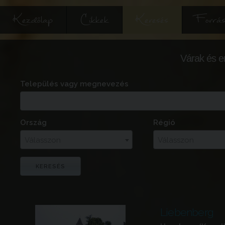
Kezdőlap
Cikkek
Keresés
Forrás
Várak és e
Település vagy megnevezés
Ország
Régió
Válasszon
Válasszon
Liebenberg