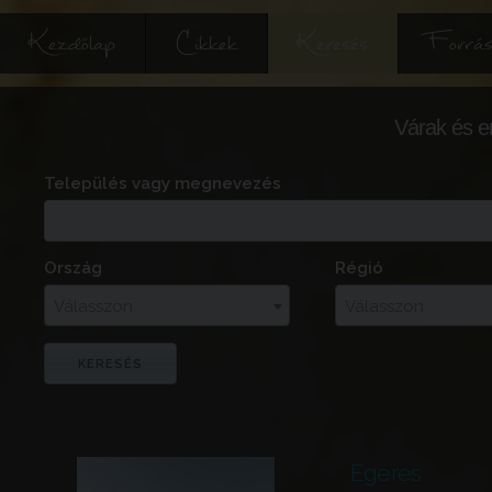
Kezdőlap
Cikkek
Keresés
Forrás
Várak és e
Település vagy megnevezés
Ország
Régió
Válasszon
Válasszon
Egeres