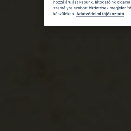
hozzájárulást kapunk, látogatóink oldalh
személyre szabott hirdetések megjeleníté
készüléken.
Adatvédelmi tájékoztató