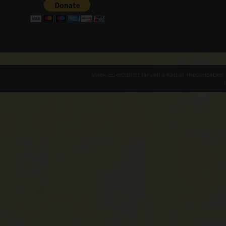
Várak és erődített helyek a Kárpát-medencében -