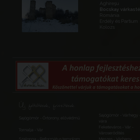
Aghireşu
Bocskay várkasté
Románia
Erdély és Partium
Kolozs
Új feltöltések, frissítések
Sajógömör - Várhegy 
Sajógömör - Őrtorony, elővédmű
vára
Feketeváros - Vár -
Tornalja - Vár
Városerődítés
Szalonna - Református templom
Meszes - Várhegy