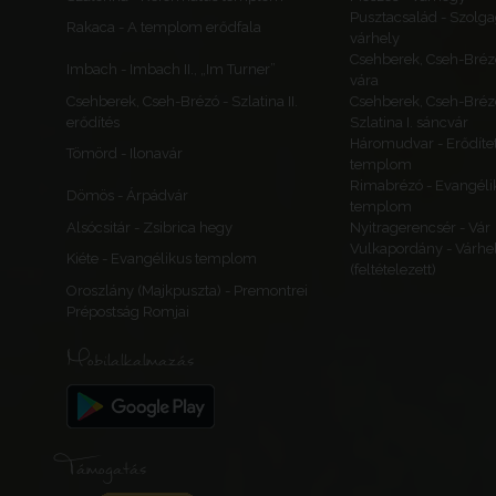
Pusztacsalád - Szolga
Rakaca - A templom erődfala
várhely
Csehberek, Cseh-Bréz
Imbach - Imbach II., „Im Turner”
vára
Csehberek, Cseh-Brézó - Szlatina II.
Csehberek, Cseh-Bréz
erődítés
Szlatina I. sáncvár
Háromudvar - Erődítet
Tömörd - Ilonavár
templom
Rimabrézó - Evangéli
Dömös - Árpádvár
templom
Alsócsitár - Zsibrica hegy
Nyitragerencsér - Vár
Vulkapordány - Várhe
Kiéte - Evangélikus templom
(feltételezett)
Oroszlány (Majkpuszta) - Premontrei
Prépostság Romjai
Mobilalkalmazás
Támogatás