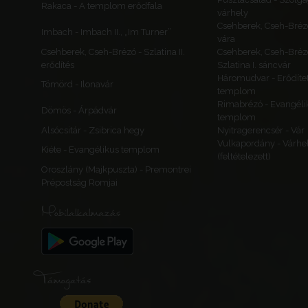
Rakaca - A templom erődfala
várhely
Csehberek, Cseh-Bréz
Imbach - Imbach II., „Im Turner”
vára
Csehberek, Cseh-Brézó - Szlatina II.
Csehberek, Cseh-Bréz
erődítés
Szlatina I. sáncvár
Háromudvar - Erődítet
Tömörd - Ilonavár
templom
Rimabrézó - Evangéli
Dömös - Árpádvár
templom
Alsócsitár - Zsibrica hegy
Nyitragerencsér - Vár
Vulkapordány - Várhe
Kiéte - Evangélikus templom
(feltételezett)
Oroszlány (Majkpuszta) - Premontrei
Prépostság Romjai
Mobilalkalmazás
Támogatás