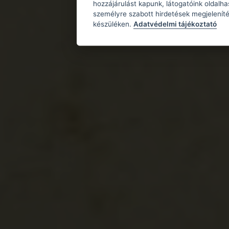
hozzájárulást kapunk, látogatóink oldalh
személyre szabott hirdetések megjeleníté
készüléken.
Adatvédelmi tájékoztató