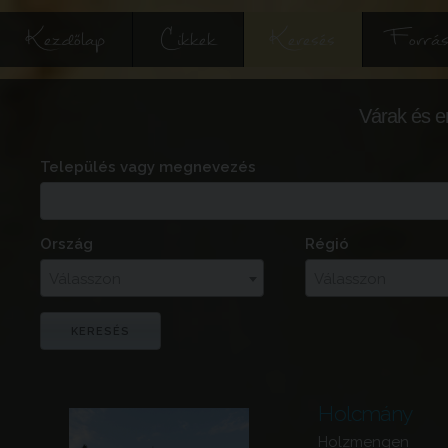
Kezdőlap
Cikkek
Keresés
Forrás
Várak és e
Település vagy megnevezés
Ország
Régió
Válasszon
Válasszon
Holcmány
Holzmengen