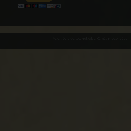
Várak és erődített helyek a Kárpát-medencében -