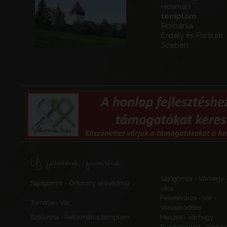
Hosman
templom
Románia
Erdély és Partium
Szeben
Új feltöltések, frissítések
Sajógömör - Várhegy 
Sajógömör - Őrtorony, elővédmű
vára
Feketeváros - Vár -
Tornalja - Vár
Városerődítés
Szalonna - Református templom
Meszes - Várhegy
Pusztacsalád - Szolga