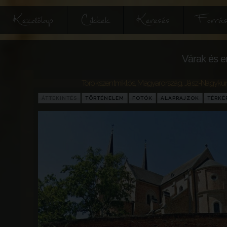
Kezdőlap
Cikkek
Keresés
Forrás
Várak és e
Törökszentmiklós
,
Magyarország
,
Jász-Nagyku
ÁTTEKINTÉS
TÖRTÉNELEM
FOTÓK
ALAPRAJZOK
TÉRKÉ