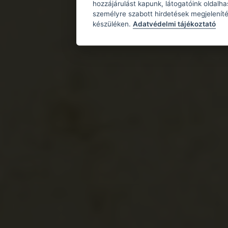
hozzájárulást kapunk, látogatóink oldalh
személyre szabott hirdetések megjeleníté
készüléken.
Adatvédelmi tájékoztató