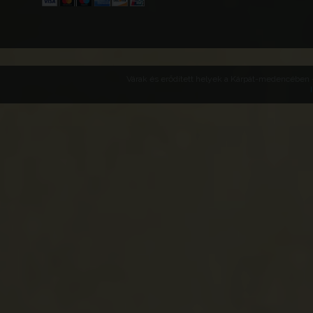
Várak és erődített helyek a Kárpát-medencében -