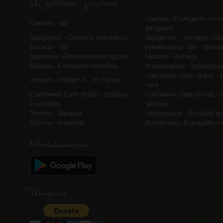
Új feltöltések, frissítések
Csetnek - Evangélikus erőd
Csetnek - Vár
templom
Sajógömör - Őrtorony, elővédmű
Sajógömör - Várhegy - Gö
Tornalja - Vár
Feketeváros - Vár - Várose
Szalonna - Református templom
Meszes - Várhegy
Rakaca - A templom erődfala
Pusztacsalád - Szolgagyőr
Csehberek, Cseh-Brézó - 
Imbach - Imbach II., „Im Turner”
vára
Csehberek, Cseh-Brézó - Szlatina
Csehberek, Cseh-Brézó - Sz
II. erődítés
sáncvár
Tömörd - Ilonavár
Háromudvar - Erődített 
Dömös - Árpádvár
Rimabrézó - Evangélikus
Mobilalkalmazás
Támogatás