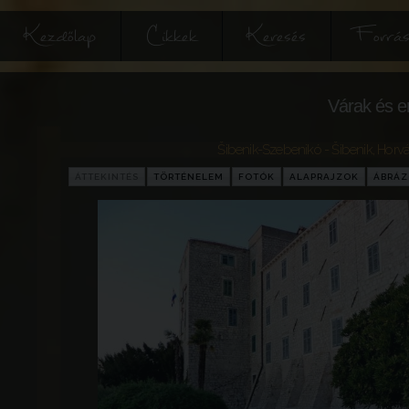
Kezdőlap
Cikkek
Keresés
Forrás
Várak és e
Šibenik-Szebenikó - Šibenik
,
Horvá
ÁTTEKINTÉS
TÖRTÉNELEM
FOTÓK
ALAPRAJZOK
ÁBRÁ