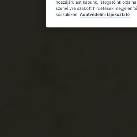
hozzájárulást kapunk, látogatóink oldalh
személyre szabott hirdetések megjeleníté
készüléken.
Adatvédelmi tájékoztató