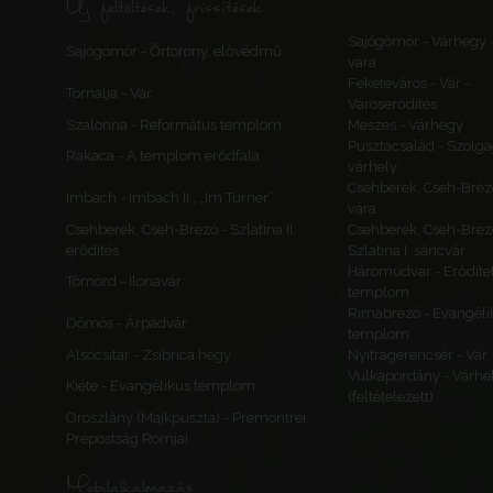
Új feltöltések, frissítések
Sajógömör - Várhegy 
Sajógömör - Őrtorony, elővédmű
vára
Feketeváros - Vár -
Tornalja - Vár
Városerődítés
Szalonna - Református templom
Meszes - Várhegy
Pusztacsalád - Szolga
Rakaca - A templom erődfala
várhely
Csehberek, Cseh-Bréz
Imbach - Imbach II., „Im Turner”
vára
Csehberek, Cseh-Brézó - Szlatina II.
Csehberek, Cseh-Bréz
erődítés
Szlatina I. sáncvár
Háromudvar - Erődítet
Tömörd - Ilonavár
templom
Rimabrézó - Evangéli
Dömös - Árpádvár
templom
Alsócsitár - Zsibrica hegy
Nyitragerencsér - Vár
Vulkapordány - Várhe
Kiéte - Evangélikus templom
(feltételezett)
Oroszlány (Majkpuszta) - Premontrei
Prépostság Romjai
Mobilalkalmazás