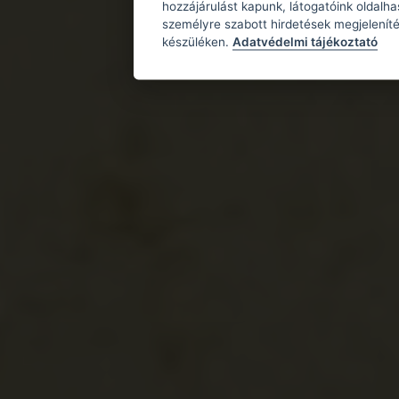
hozzájárulást kapunk, látogatóink oldalh
személyre szabott hirdetések megjeleníté
készüléken.
Adatvédelmi tájékoztató