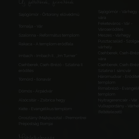
Új feltöltések, frissítések
Sajógömör - Várhegy 
Sajógömör - Őrtorony, elővédmű
vára
Feketeváros - Vár -
Tornalja - Vár
Városerődítés
Szalonna - Református templom
Meszes - Várhegy
Pusztacsalád - Szolga
Rakaca - A templom erődfala
várhely
Csehberek, Cseh-Bréz
Imbach - Imbach II., „Im Turner”
vára
Csehberek, Cseh-Brézó - Szlatina II.
Csehberek, Cseh-Bréz
erődítés
Szlatina I. sáncvár
Háromudvar - Erődítet
Tömörd - Ilonavár
templom
Rimabrézó - Evangéli
Dömös - Árpádvár
templom
Alsócsitár - Zsibrica hegy
Nyitragerencsér - Vár
Vulkapordány - Várhe
Kiéte - Evangélikus templom
(feltételezett)
Oroszlány (Majkpuszta) - Premontrei
Prépostság Romjai
Mobilalkalmazás