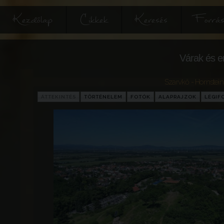
Kezdőlap
Cikkek
Keresés
Forrás
Várak és e
Szarvkő - Hornstein
ÁTTEKINTÉS
TÖRTÉNELEM
FOTÓK
ALAPRAJZOK
LÉGIF