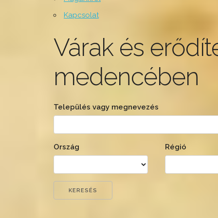
Kapcsolat
Várak és erődít
medencében
Település vagy megnevezés
Ország
Régió