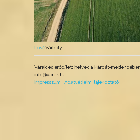
Lövő
Várhely
Várak és erődített helyek a Kárpát-medencében 
info@varak.hu
Impresszum
Adatvédelmi tájékoztató