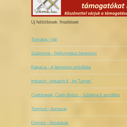
Új feltöltések, frissítések
Tornalja - Vár
Szalonna - Református templom
Rakaca - A templom erődfala
Imbach - Imbach II., „Im Turner”
Csehberek, Cseh-Brézó - Szlatina II. erődítés
Tömörd - Ilonavár
Dömös - Árpádvár