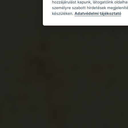
hozzájárulást kapunk, látogatóink oldalh
személyre szabott hirdetések megjeleníté
készüléken.
Adatvédelmi tájékoztató