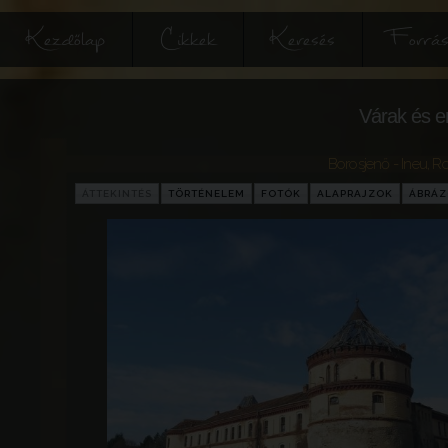
Kezdőlap
Cikkek
Keresés
Forrás
Várak és e
Borosjenő - Ineu
,
R
ÁTTEKINTÉS
TÖRTÉNELEM
FOTÓK
ALAPRAJZOK
ÁBRÁ