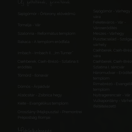
Új feltöltések, frissítések
Sajógömör - Várhegy 
Sajógömör - Őrtorony, elővédmű
vára
Feketeváros - Vár -
Tornalja - Vár
Városerődítés
Szalonna - Református templom
Meszes - Várhegy
Pusztacsalád - Szolga
Rakaca - A templom erődfala
várhely
Csehberek, Cseh-Bréz
Imbach - Imbach II., „Im Turner”
vára
Csehberek, Cseh-Brézó - Szlatina II.
Csehberek, Cseh-Bréz
erődítés
Szlatina I. sáncvár
Háromudvar - Erődítet
Tömörd - Ilonavár
templom
Rimabrézó - Evangéli
Dömös - Árpádvár
templom
Alsócsitár - Zsibrica hegy
Nyitragerencsér - Vár
Vulkapordány - Várhe
Kiéte - Evangélikus templom
(feltételezett)
Oroszlány (Majkpuszta) - Premontrei
Prépostság Romjai
Mobilalkalmazás