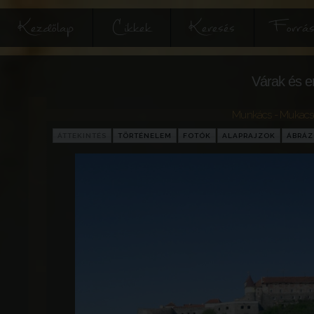
Kezdőlap
Cikkek
Keresés
Forrás
Várak és e
Munkács - Mukacs
ÁTTEKINTÉS
TÖRTÉNELEM
FOTÓK
ALAPRAJZOK
ÁBRÁ