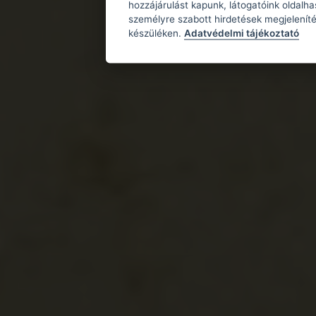
hozzájárulást kapunk, látogatóink oldalh
személyre szabott hirdetések megjeleníté
készüléken.
Adatvédelmi tájékoztató