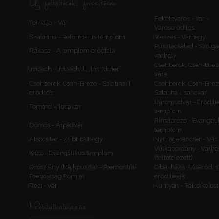
Új feltöltések, frissítések
Feketeváros - Vár -
Tornalja - Vár
Városerődítés
Szalonna - Református templom
Meszes - Várhegy
Pusztacsalád - Szolga
Rakaca - A templom erődfala
várhely
Csehberek, Cseh-Bréz
Imbach - Imbach II., „Im Turner”
vára
Csehberek, Cseh-Brézó - Szlatina II.
Csehberek, Cseh-Bréz
erődítés
Szlatina I. sáncvár
Háromudvar - Erődítet
Tömörd - Ilonavár
templom
Rimabrézó - Evangéli
Dömös - Árpádvár
templom
Alsócsitár - Zsibrica hegy
Nyitragerencsér - Vár
Vulkapordány - Várhe
Kiéte - Evangélikus templom
(feltételezett)
Oroszlány (Majkpuszta) - Premontrei
Cibakháza - Kiserőd, 
Prépostság Romjai
erődítések
Rezi - Vár
Kurityán - Pálos kolos
Mobilalkalmazás