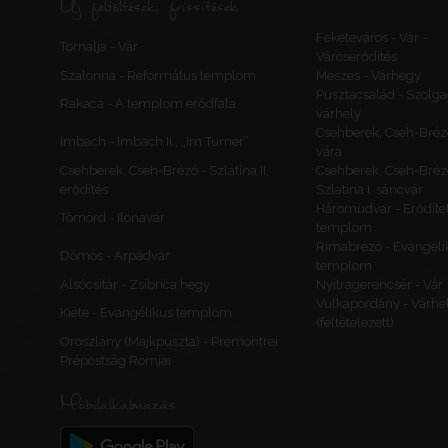
Új feltöltések, frissítések
Feketeváros - Vár -
Tornalja - Vár
Városerődítés
Szalonna - Református templom
Meszes - Várhegy
Pusztacsalád - Szolga
Rakaca - A templom erődfala
várhely
Csehberek, Cseh-Bréz
Imbach - Imbach II., „Im Turner”
vára
Csehberek, Cseh-Brézó - Szlatina II.
Csehberek, Cseh-Bréz
erődítés
Szlatina I. sáncvár
Háromudvar - Erődítet
Tömörd - Ilonavár
templom
Rimabrézó - Evangéli
Dömös - Árpádvár
templom
Alsócsitár - Zsibrica hegy
Nyitragerencsér - Vár
Vulkapordány - Várhe
Kiéte - Evangélikus templom
(feltételezett)
Oroszlány (Majkpuszta) - Premontrei
Prépostság Romjai
Mobilalkalmazás