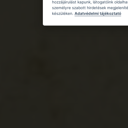
hozzájárulást kapunk, látogatóink oldalh
személyre szabott hirdetések megjeleníté
készüléken.
Adatvédelmi tájékoztató