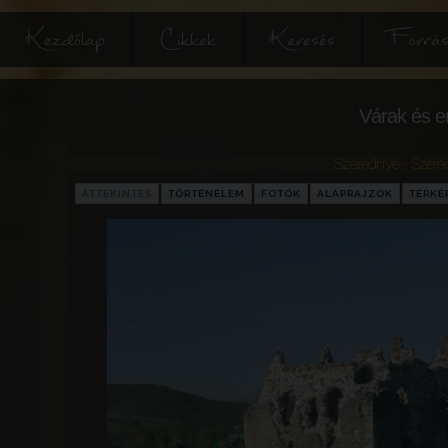
Kezdőlap
Cikkek
Keresés
Forrás
Várak és e
Szerednye - Szer
ÁTTEKINTÉS
TÖRTÉNELEM
FOTÓK
ALAPRAJZOK
TÉRKÉ