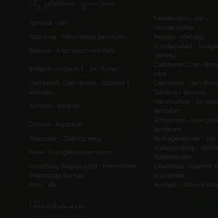
Új feltöltések, frissítések
Feketeváros - Vár -
Tornalja - Vár
Városerődítés
Szalonna - Református templom
Meszes - Várhegy
Pusztacsalád - Szolga
Rakaca - A templom erődfala
várhely
Csehberek, Cseh-Bréz
Imbach - Imbach II., „Im Turner”
vára
Csehberek, Cseh-Brézó - Szlatina II.
Csehberek, Cseh-Bréz
erődítés
Szlatina I. sáncvár
Háromudvar - Erődítet
Tömörd - Ilonavár
templom
Rimabrézó - Evangéli
Dömös - Árpádvár
templom
Alsócsitár - Zsibrica hegy
Nyitragerencsér - Vár
Vulkapordány - Várhe
Kiéte - Evangélikus templom
(feltételezett)
Oroszlány (Majkpuszta) - Premontrei
Cibakháza - Kiserőd, 
Prépostság Romjai
erődítések
Rezi - Vár
Kurityán - Pálos kolos
Mobilalkalmazás