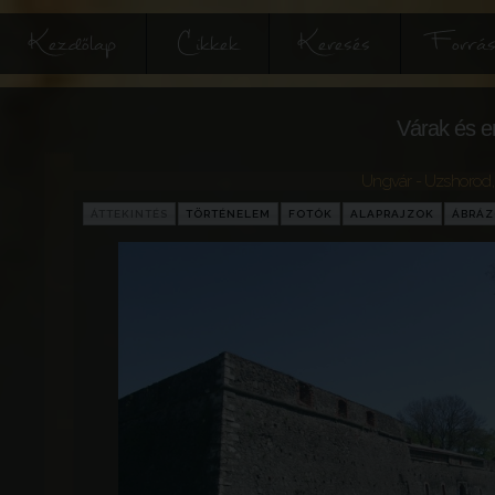
Kezdőlap
Cikkek
Keresés
Forrás
Várak és e
Ungvár - Uzshorod
ÁTTEKINTÉS
TÖRTÉNELEM
FOTÓK
ALAPRAJZOK
ÁBRÁ