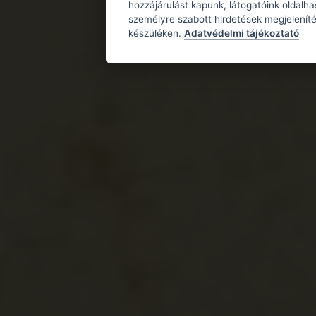
hozzájárulást kapunk, látogatóink oldalh
személyre szabott hirdetések megjeleníté
készüléken.
Adatvédelmi tájékoztató