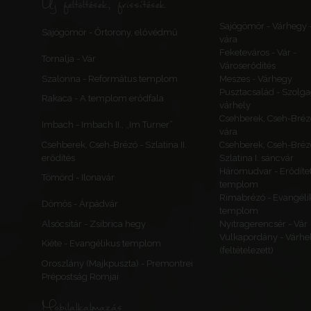
Új feltöltések, frissítések
Sajógömör - Várhegy 
Sajógömör - Őrtorony, elővédmű
vára
Feketeváros - Vár -
Tornalja - Vár
Városerődítés
Szalonna - Református templom
Meszes - Várhegy
Pusztacsalád - Szolga
Rakaca - A templom erődfala
várhely
Csehberek, Cseh-Bréz
Imbach - Imbach II., „Im Turner”
vára
Csehberek, Cseh-Brézó - Szlatina II.
Csehberek, Cseh-Bréz
erődítés
Szlatina I. sáncvár
Háromudvar - Erődítet
Tömörd - Ilonavár
templom
Rimabrézó - Evangéli
Dömös - Árpádvár
templom
Alsócsitár - Zsibrica hegy
Nyitragerencsér - Vár
Vulkapordány - Várhe
Kiéte - Evangélikus templom
(feltételezett)
Oroszlány (Majkpuszta) - Premontrei
Prépostság Romjai
Mobilalkalmazás