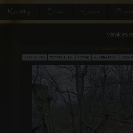
Kezdőlap
Cikkek
Keresés
Forrás
Várak és e
Kemence
,
Magyaror
ÁTTEKINTÉS
TÖRTÉNELEM
FOTÓK
ALAPRAJZOK
ARCH