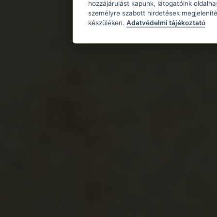
hozzájárulást kapunk, látogatóink oldalh
személyre szabott hirdetések megjeleníté
készüléken.
Adatvédelmi tájékoztató