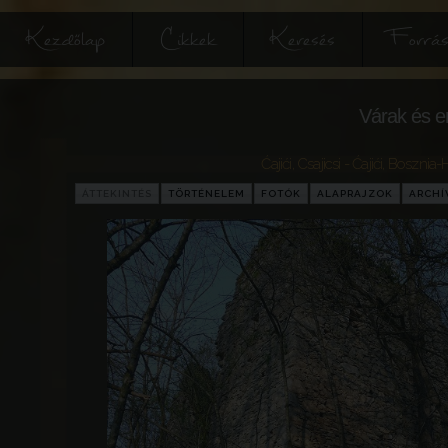
Kezdőlap
Cikkek
Keresés
Forrás
Várak és e
Ćajići, Csajicsi - Ćajići
,
Bosznia-
ÁTTEKINTÉS
TÖRTÉNELEM
FOTÓK
ALAPRAJZOK
ARCH