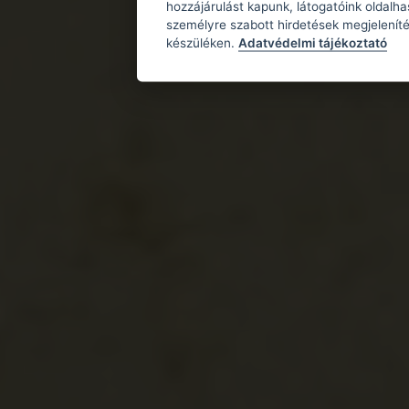
hozzájárulást kapunk, látogatóink oldalh
személyre szabott hirdetések megjeleníté
készüléken.
Adatvédelmi tájékoztató