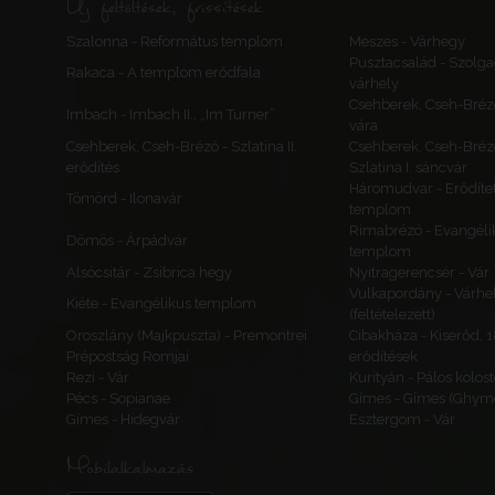
Új feltöltések, frissítések
Szalonna - Református templom
Meszes - Várhegy
Pusztacsalád - Szolga
Rakaca - A templom erődfala
várhely
Csehberek, Cseh-Bréz
Imbach - Imbach II., „Im Turner”
vára
Csehberek, Cseh-Brézó - Szlatina II.
Csehberek, Cseh-Bréz
erődítés
Szlatina I. sáncvár
Háromudvar - Erődítet
Tömörd - Ilonavár
templom
Rimabrézó - Evangéli
Dömös - Árpádvár
templom
Alsócsitár - Zsibrica hegy
Nyitragerencsér - Vár
Vulkapordány - Várhe
Kiéte - Evangélikus templom
(feltételezett)
Oroszlány (Majkpuszta) - Premontrei
Cibakháza - Kiserőd, 
Prépostság Romjai
erődítések
Rezi - Vár
Kurityán - Pálos kolos
Pécs - Sopianae
Gímes - Gímes (Ghyme
Gímes - Hidegvár
Esztergom - Vár
Mobilalkalmazás