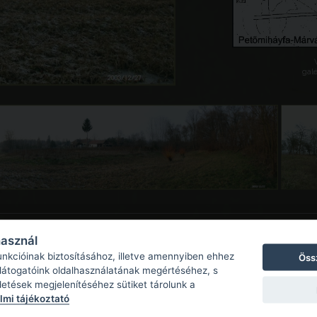
galé
használ
unkcióinak biztosításához, illetve amennyiben ehhez
Öss
 látogatóink oldalhasználatának megértéséhez, s
detések megjelenítéséhez sütiket tárolunk a
mi tájékoztató