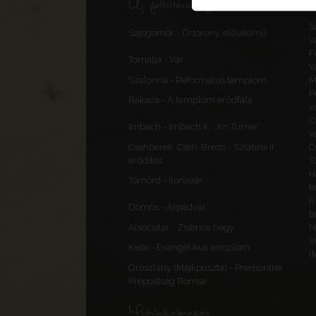
Új feltöltések, frissítések
S
Sajógömör - Őrtorony, elővédmű
v
F
Tornalja - Vár
V
Szalonna - Református templom
M
P
Rakaca - A templom erődfala
v
C
Imbach - Imbach II., „Im Turner”
v
Csehberek, Cseh-Brézó - Szlatina II.
C
erődítés
S
H
Tömörd - Ilonavár
t
R
Dömös - Árpádvár
t
Alsócsitár - Zsibrica hegy
N
V
Kiéte - Evangélikus templom
(
Oroszlány (Majkpuszta) - Premontrei
Prépostság Romjai
Mobilalkalmazás