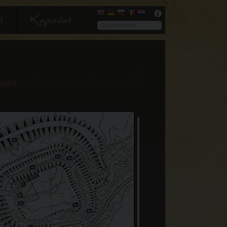
l
Kapcsolat
ánykő