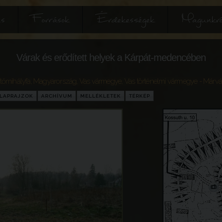
és
Források
Érdekességek
Magunkró
Várak és erődített helyek a Kárpát-medencében
tőmihályfa
,
Magyarország
,
Vas vármegye
,
Vas történelmi vármegye
- Márv
LAPRAJZOK
ARCHÍVUM
MELLÉKLETEK
TÉRKÉP