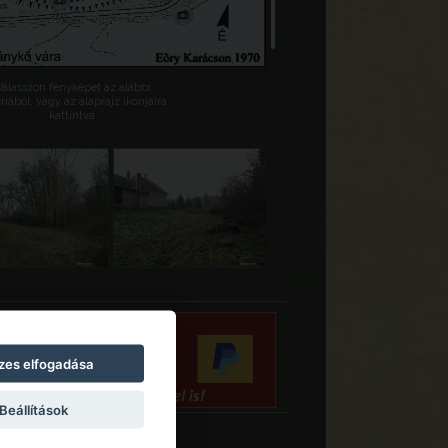
Válasszon fényképet az alábbi
riából, vagy az alaprajz ikonjaira
kattintva.
zes elfogadása
Beállítások