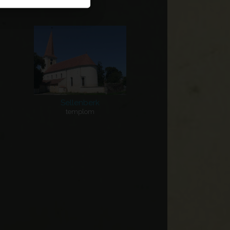
Sellenberk
templom