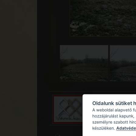
Oldalunk sütiket 
A weboldal alapvető f
hozzájárulást kapunk,
személyre szabott hir
készüléken.
Adatvédel