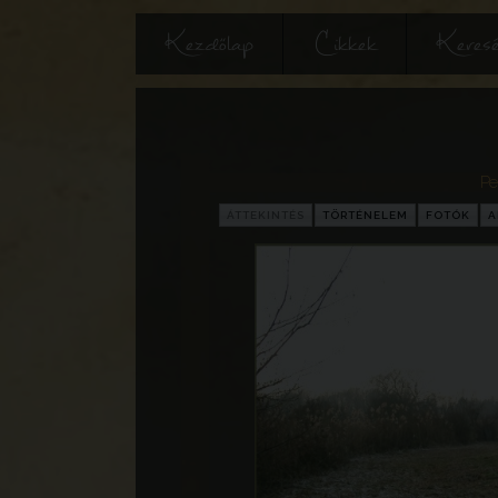
Kezdőlap
Cikkek
Keres
Pe
ÁTTEKINTÉS
TÖRTÉNELEM
FOTÓK
A