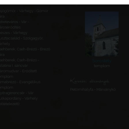
Ajánlott látnivalók
ajógömör - Várhegy - Gömör
ára
eketeváros - Vár -
ároserődítés
eszes - Várhegy
usztacsalád - Szolgagyőr,
árhely
sehberek, Cseh-Brézó - Brezó
ára
sehberek, Cseh-Brézó -
Sorostély
zlatina I. sáncvár
templom
áromudvar - Erődített
emplom
Keresési előzmények
imabrézó - Evangélikus
emplom
Petőmihályfa - Márványkő
yitragerencsér - Vár
ulkapordány - Várhely
feltételezett)