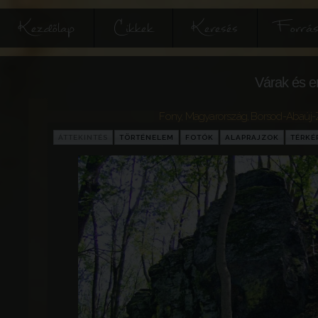
Kezdőlap
Cikkek
Keresés
Forrás
Várak és e
Fony
,
Magyarország
,
Borsod-Abaúj-
ÁTTEKINTÉS
TÖRTÉNELEM
FOTÓK
ALAPRAJZOK
TÉRKÉ