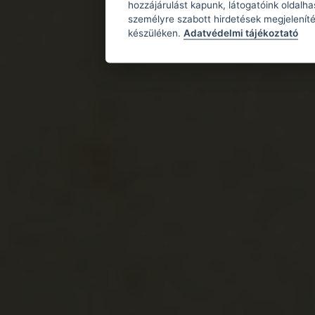
hozzájárulást kapunk, látogatóink oldalh
személyre szabott hirdetések megjeleníté
készüléken.
Adatvédelmi tájékoztató