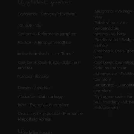
Új feltöltések, frissítések
Sajógömör - Várhegy 
Sajógömör - Őrtorony, elővédmű
vára
Feketeváros - Vár -
Tornalja - Vár
Városerődítés
Szalonna - Református templom
Meszes - Várhegy
Pusztacsalád - Szolga
Rakaca - A templom erődfala
várhely
Csehberek, Cseh-Bréz
Imbach - Imbach II., „Im Turner”
vára
Csehberek, Cseh-Brézó - Szlatina II.
Csehberek, Cseh-Bréz
erődítés
Szlatina I. sáncvár
Háromudvar - Erődítet
Tömörd - Ilonavár
templom
Rimabrézó - Evangéli
Dömös - Árpádvár
templom
Alsócsitár - Zsibrica hegy
Nyitragerencsér - Vár
Vulkapordány - Várhe
Kiéte - Evangélikus templom
(feltételezett)
Oroszlány (Majkpuszta) - Premontrei
Prépostság Romjai
Mobilalkalmazás