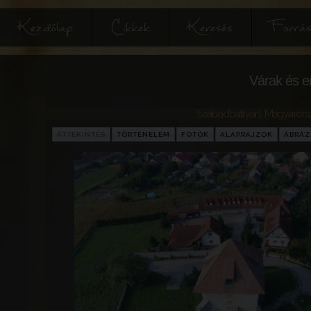
Kezdőlap
Cikkek
Keresés
Forrás
Várak és e
Szabadbattyán
,
Magyarors
ÁTTEKINTÉS
TÖRTÉNELEM
FOTÓK
ALAPRAJZOK
ÁBRÁ