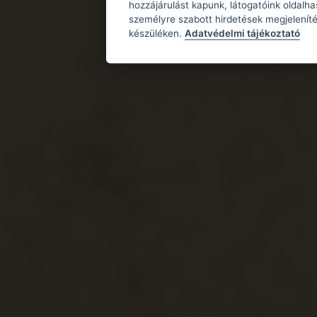
hozzájárulást kapunk, látogatóink oldalh
személyre szabott hirdetések megjeleníté
készüléken.
Adatvédelmi tájékoztató