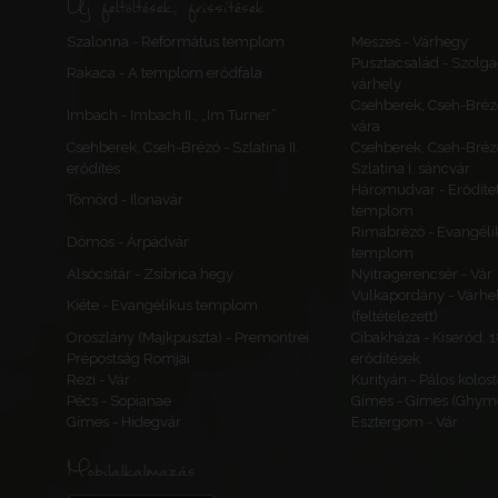
Új feltöltések, frissítések
Szalonna - Református templom
Meszes - Várhegy
Pusztacsalád - Szolga
Rakaca - A templom erődfala
várhely
Csehberek, Cseh-Bréz
Imbach - Imbach II., „Im Turner”
vára
Csehberek, Cseh-Brézó - Szlatina II.
Csehberek, Cseh-Bréz
erődítés
Szlatina I. sáncvár
Háromudvar - Erődítet
Tömörd - Ilonavár
templom
Rimabrézó - Evangéli
Dömös - Árpádvár
templom
Alsócsitár - Zsibrica hegy
Nyitragerencsér - Vár
Vulkapordány - Várhe
Kiéte - Evangélikus templom
(feltételezett)
Oroszlány (Majkpuszta) - Premontrei
Cibakháza - Kiserőd, 
Prépostság Romjai
erődítések
Rezi - Vár
Kurityán - Pálos kolos
Pécs - Sopianae
Gímes - Gímes (Ghyme
Gímes - Hidegvár
Esztergom - Vár
Mobilalkalmazás