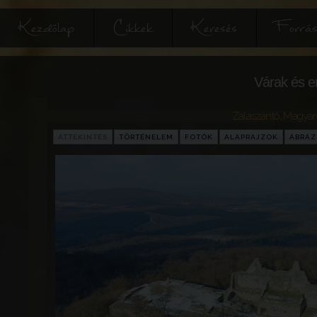
Kezdőlap
Cikkek
Keresés
Forrás
Várak és e
Zalaszántó
,
Magyar
ÁTTEKINTÉS
TÖRTÉNELEM
FOTÓK
ALAPRAJZOK
ÁBRÁ