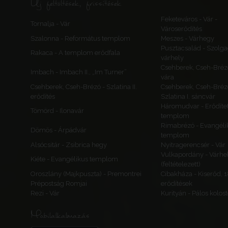
Új feltöltések, frissítések
Feketeváros - Vár -
Tornalja - Vár
Városerődítés
Szalonna - Református templom
Meszes - Várhegy
Pusztacsalád - Szolga
Rakaca - A templom erődfala
várhely
Csehberek, Cseh-Bréz
Imbach - Imbach II., „Im Turner”
vára
Csehberek, Cseh-Brézó - Szlatina II.
Csehberek, Cseh-Bréz
erődítés
Szlatina I. sáncvár
Háromudvar - Erődítet
Tömörd - Ilonavár
templom
Rimabrézó - Evangéli
Dömös - Árpádvár
templom
Alsócsitár - Zsibrica hegy
Nyitragerencsér - Vár
Vulkapordány - Várhe
Kiéte - Evangélikus templom
(feltételezett)
Oroszlány (Majkpuszta) - Premontrei
Cibakháza - Kiserőd, 
Prépostság Romjai
erődítések
Rezi - Vár
Kurityán - Pálos kolos
Mobilalkalmazás