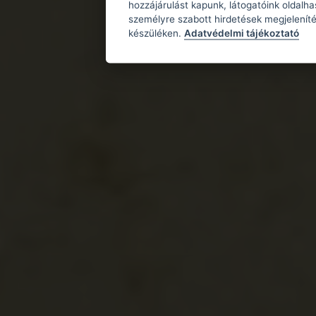
hozzájárulást kapunk, látogatóink oldalh
személyre szabott hirdetések megjeleníté
készüléken.
Adatvédelmi tájékoztató