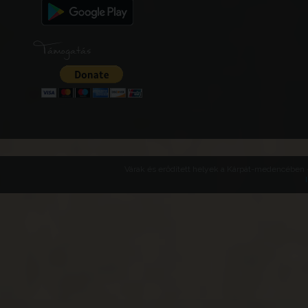
Támogatás
Várak és erődített helyek a Kárpát-medencében -