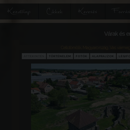
Kezdőlap
Cikkek
Keresés
Forrás
Várak és e
Celldömölk
,
Magyarország
,
Vas várme
ÁTTEKINTÉS
TÖRTÉNELEM
FOTÓK
ALAPRAJZOK
LÉGIF