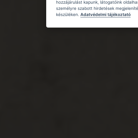
hozzájárulást kapunk, látogatóink oldalh
személyre szabott hirdetések megjeleníté
készüléken.
Adatvédelmi tájékoztató