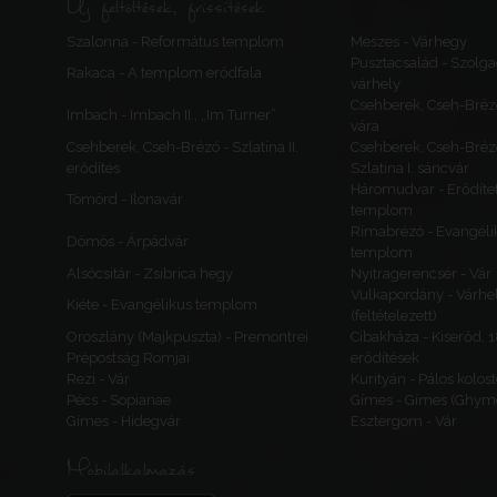
Új feltöltések, frissítések
Szalonna - Református templom
Meszes - Várhegy
Pusztacsalád - Szolga
Rakaca - A templom erődfala
várhely
Csehberek, Cseh-Bréz
Imbach - Imbach II., „Im Turner”
vára
Csehberek, Cseh-Brézó - Szlatina II.
Csehberek, Cseh-Bréz
erődítés
Szlatina I. sáncvár
Háromudvar - Erődítet
Tömörd - Ilonavár
templom
Rimabrézó - Evangéli
Dömös - Árpádvár
templom
Alsócsitár - Zsibrica hegy
Nyitragerencsér - Vár
Vulkapordány - Várhe
Kiéte - Evangélikus templom
(feltételezett)
Oroszlány (Majkpuszta) - Premontrei
Cibakháza - Kiserőd, 
Prépostság Romjai
erődítések
Rezi - Vár
Kurityán - Pálos kolos
Pécs - Sopianae
Gímes - Gímes (Ghyme
Gímes - Hidegvár
Esztergom - Vár
Mobilalkalmazás