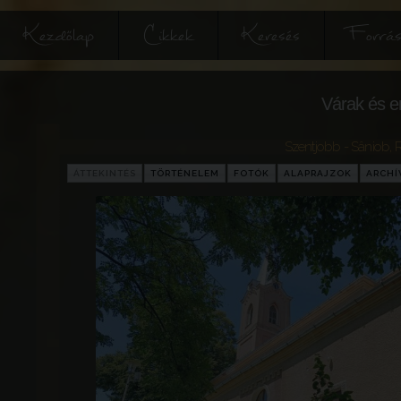
Kezdőlap
Cikkek
Keresés
Forrás
Várak és e
Szentjobb - Sâniob
,
ÁTTEKINTÉS
TÖRTÉNELEM
FOTÓK
ALAPRAJZOK
ARCH