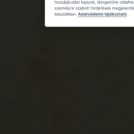
hozzájárulást kapunk, látogatóink oldalh
személyre szabott hirdetések megjeleníté
készüléken.
Adatvédelmi tájékoztató