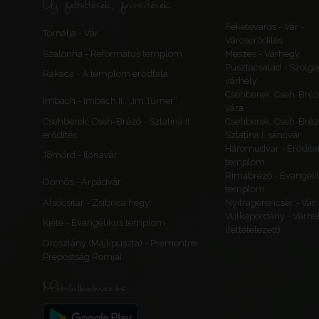
Új feltöltések, frissítések
Feketeváros - Vár -
Tornalja - Vár
Városerődítés
Szalonna - Református templom
Meszes - Várhegy
Pusztacsalád - Szolga
Rakaca - A templom erődfala
várhely
Csehberek, Cseh-Bréz
Imbach - Imbach II., „Im Turner”
vára
Csehberek, Cseh-Brézó - Szlatina II.
Csehberek, Cseh-Bréz
erődítés
Szlatina I. sáncvár
Háromudvar - Erődítet
Tömörd - Ilonavár
templom
Rimabrézó - Evangéli
Dömös - Árpádvár
templom
Alsócsitár - Zsibrica hegy
Nyitragerencsér - Vár
Vulkapordány - Várhe
Kiéte - Evangélikus templom
(feltételezett)
Oroszlány (Majkpuszta) - Premontrei
Prépostság Romjai
Mobilalkalmazás