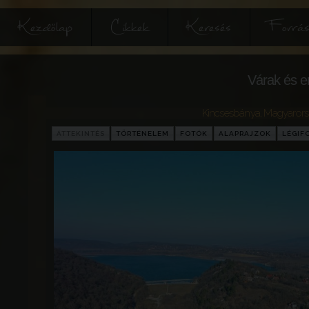
Kezdőlap
Cikkek
Keresés
Forrás
Várak és e
Kincsesbánya
,
Magyaror
ÁTTEKINTÉS
TÖRTÉNELEM
FOTÓK
ALAPRAJZOK
LÉGIF