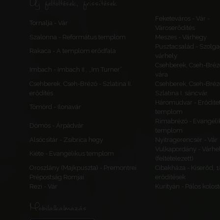
Új feltöltések, frissítések
Feketeváros - Vár -
Tornalja - Vár
Városerődítés
Szalonna - Református templom
Meszes - Várhegy
Pusztacsalád - Szolga
Rakaca - A templom erődfala
várhely
Csehberek, Cseh-Bréz
Imbach - Imbach II., „Im Turner”
vára
Csehberek, Cseh-Brézó - Szlatina II.
Csehberek, Cseh-Bréz
erődítés
Szlatina I. sáncvár
Háromudvar - Erődítet
Tömörd - Ilonavár
templom
Rimabrézó - Evangéli
Dömös - Árpádvár
templom
Alsócsitár - Zsibrica hegy
Nyitragerencsér - Vár
Vulkapordány - Várhe
Kiéte - Evangélikus templom
(feltételezett)
Oroszlány (Majkpuszta) - Premontrei
Cibakháza - Kiserőd, 
Prépostság Romjai
erődítések
Rezi - Vár
Kurityán - Pálos kolos
Mobilalkalmazás