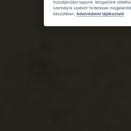
hozzájárulást kapunk, látogatóink oldalh
személyre szabott hirdetések megjeleníté
készüléken.
Adatvédelmi tájékoztató