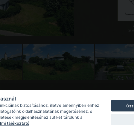
galé
használ
unkcióinak biztosításához, illetve amennyiben ehhez
Öss
 látogatóink oldalhasználatának megértéséhez, s
detések megjelenítéséhez sütiket tárolunk a
mi tájékoztató