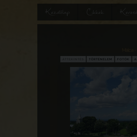
Kezdőlap
Cikkek
Keres
Málca -
ÁTTEKINTÉS
TÖRTÉNELEM
FOTÓK
A