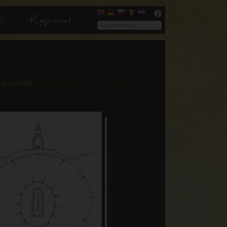
l
Kapcsolat
čický hrad)