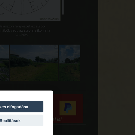
Válasszon fényképet az alábbi
riából, vagy az alaprajz ikonjaira
kattintva.
zes elfogadása
Beállítások