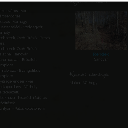
Ajánlott látnivalók
eketeváros - Vár -
ároserődítés
eszes - Várhegy
usztacsalád - Szolgagyőr,
árhely
sehberek, Cseh-Brézó - Brezó
ára
sehberek, Cseh-Brézó -
Rendek
zlatina I. sáncvár
Sáncvár
áromudvar - Erődített
emplom
imabrézó - Evangélikus
Keresési előzmények
emplom
yitragerencsér - Vár
Málca - Várhegy
ulkapordány - Várhely
feltételezett)
ibakháza - Kiserőd, 1849-es
rődítések
urityán - Pálos kolostorrom