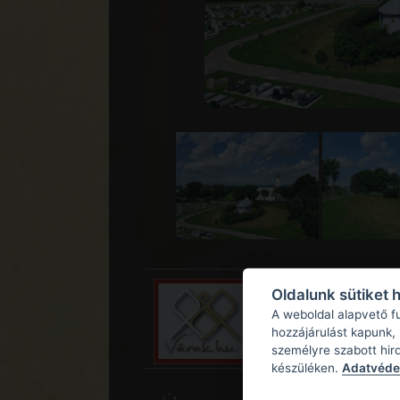
Oldalunk sütiket 
A weboldal alapvető f
hozzájárulást kapunk,
személyre szabott hir
készüléken.
Adatvédel