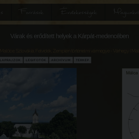
és
Források
Érdekességek
Magunkró
Várak és erődített helyek a Kárpát-medencében
 Malčice
,
Szlovákia
,
Felvidék
,
Zemplén történelmi vármegye
- Várhegy ( Mal
LAPRAJZOK
LÉGIFOTÓK
ARCHÍVUM
TÉRKÉP