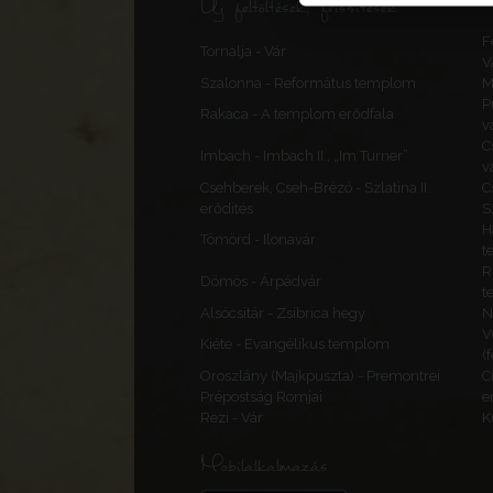
Új feltöltések, frissítések
F
Tornalja - Vár
V
Szalonna - Református templom
M
P
Rakaca - A templom erődfala
v
C
Imbach - Imbach II., „Im Turner”
v
Csehberek, Cseh-Brézó - Szlatina II.
C
erődítés
S
H
Tömörd - Ilonavár
t
R
Dömös - Árpádvár
t
Alsócsitár - Zsibrica hegy
N
V
Kiéte - Evangélikus templom
(
Oroszlány (Majkpuszta) - Premontrei
C
Prépostság Romjai
e
Rezi - Vár
K
Mobilalkalmazás