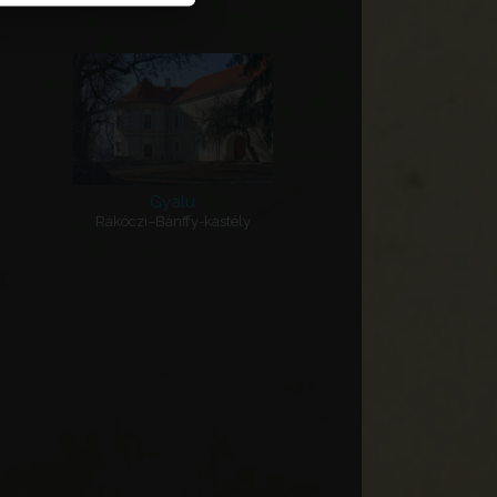
Gyalu
Rákóczi–Bánffy-kastély