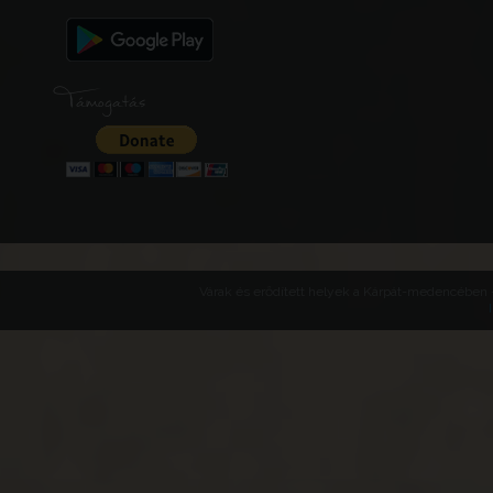
Támogatás
Várak és erődített helyek a Kárpát-medencében -