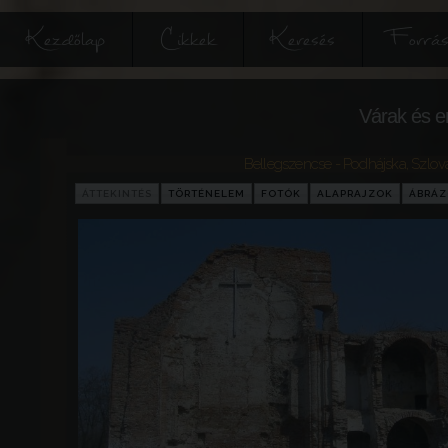
Kezdőlap
Cikkek
Keresés
Forrás
Várak és e
Bellegszencse - Podhájska
,
Szlov
ÁTTEKINTÉS
TÖRTÉNELEM
FOTÓK
ALAPRAJZOK
ÁBRÁ