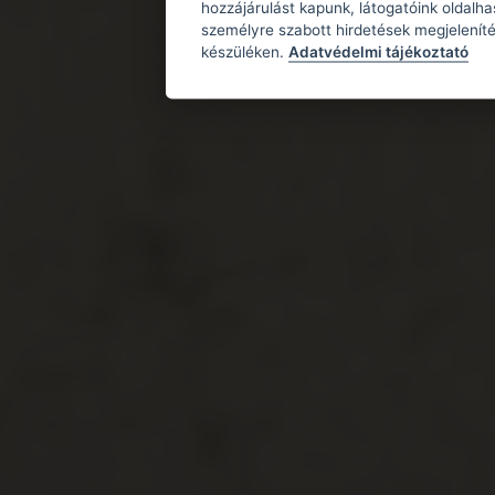
hozzájárulást kapunk, látogatóink oldalh
személyre szabott hirdetések megjeleníté
készüléken.
Adatvédelmi tájékoztató