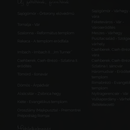
Új feltöltések, frissítések
Sajógömör - Várhegy 
Sajógömör - Őrtorony, elővédmű
vára
Feketeváros - Vár -
Tornalja - Vár
Városerődítés
Szalonna - Református templom
Meszes - Várhegy
Pusztacsalád - Szolga
Rakaca - A templom erődfala
várhely
Csehberek, Cseh-Bréz
Imbach - Imbach II., „Im Turner”
vára
Csehberek, Cseh-Brézó - Szlatina II.
Csehberek, Cseh-Bréz
erődítés
Szlatina I. sáncvár
Háromudvar - Erődítet
Tömörd - Ilonavár
templom
Rimabrézó - Evangéli
Dömös - Árpádvár
templom
Alsócsitár - Zsibrica hegy
Nyitragerencsér - Vár
Vulkapordány - Várhe
Kiéte - Evangélikus templom
(feltételezett)
Oroszlány (Majkpuszta) - Premontrei
Prépostság Romjai
Mobilalkalmazás