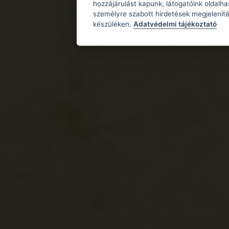
hozzájárulást kapunk, látogatóink oldalh
személyre szabott hirdetések megjeleníté
készüléken.
Adatvédelmi tájékoztató