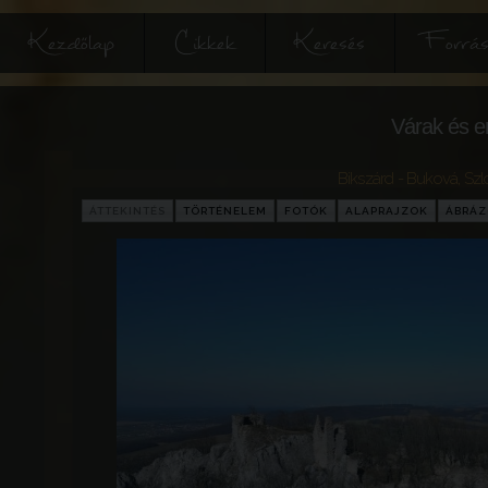
Kezdőlap
Cikkek
Keresés
Forrás
Várak és e
Bikszárd - Buková
,
Szl
ÁTTEKINTÉS
TÖRTÉNELEM
FOTÓK
ALAPRAJZOK
ÁBRÁ