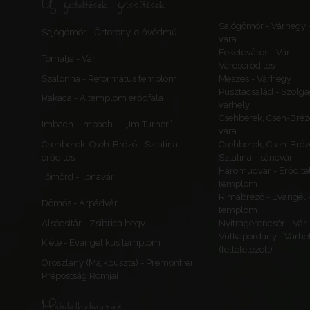
Új feltöltések, frissítések
Sajógömör - Várhegy 
Sajógömör - Őrtorony, elővédmű
vára
Feketeváros - Vár -
Tornalja - Vár
Városerődítés
Szalonna - Református templom
Meszes - Várhegy
Pusztacsalád - Szolga
Rakaca - A templom erődfala
várhely
Csehberek, Cseh-Bréz
Imbach - Imbach II., „Im Turner”
vára
Csehberek, Cseh-Brézó - Szlatina II.
Csehberek, Cseh-Bréz
erődítés
Szlatina I. sáncvár
Háromudvar - Erődítet
Tömörd - Ilonavár
templom
Rimabrézó - Evangéli
Dömös - Árpádvár
templom
Alsócsitár - Zsibrica hegy
Nyitragerencsér - Vár
Vulkapordány - Várhe
Kiéte - Evangélikus templom
(feltételezett)
Oroszlány (Majkpuszta) - Premontrei
Prépostság Romjai
Mobilalkalmazás