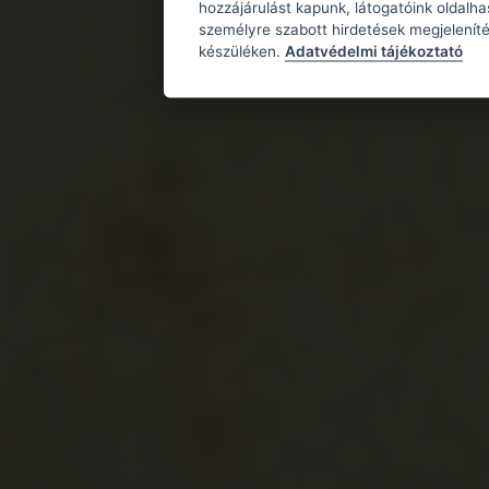
hozzájárulást kapunk, látogatóink oldalh
személyre szabott hirdetések megjeleníté
készüléken.
Adatvédelmi tájékoztató