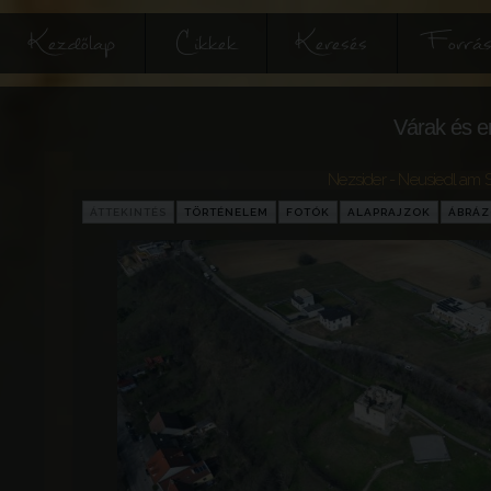
Kezdőlap
Cikkek
Keresés
Forrás
Várak és e
Nezsider - Neusiedl am 
ÁTTEKINTÉS
TÖRTÉNELEM
FOTÓK
ALAPRAJZOK
ÁBRÁ