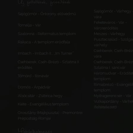
Új feltöltések, frissítések
Sajógömör - Várhegy 
Sajógömör - Őrtorony, elővédmű
vára
Feketeváros - Vár -
Tornalja - Vár
Városerődítés
Szalonna - Református templom
Meszes - Várhegy
Pusztacsalád - Szolga
Rakaca - A templom erődfala
várhely
Csehberek, Cseh-Bréz
Imbach - Imbach II., „Im Turner”
vára
Csehberek, Cseh-Brézó - Szlatina II.
Csehberek, Cseh-Bréz
erődítés
Szlatina I. sáncvár
Háromudvar - Erődítet
Tömörd - Ilonavár
templom
Rimabrézó - Evangéli
Dömös - Árpádvár
templom
Alsócsitár - Zsibrica hegy
Nyitragerencsér - Vár
Vulkapordány - Várhe
Kiéte - Evangélikus templom
(feltételezett)
Oroszlány (Majkpuszta) - Premontrei
Prépostság Romjai
Mobilalkalmazás