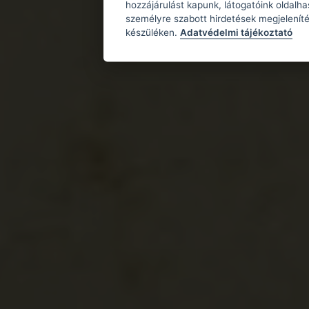
hozzájárulást kapunk, látogatóink oldalh
személyre szabott hirdetések megjeleníté
készüléken.
Adatvédelmi tájékoztató