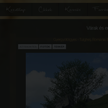
Kezdőlap
Cikkek
Keresés
Forrás
Várak és e
Gyergyótölgyes - Tulgheş
,
Románia
,
ÁTTEKINTÉS
FOTÓK
TÉRKÉP