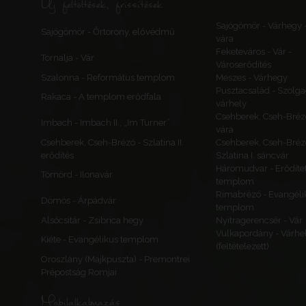
Új feltöltések, frissítések
Sajógömör - Várhegy 
Sajógömör - Őrtorony, elővédmű
vára
Feketeváros - Vár -
Tornalja - Vár
Városerődítés
Szalonna - Református templom
Meszes - Várhegy
Pusztacsalád - Szolga
Rakaca - A templom erődfala
várhely
Csehberek, Cseh-Bréz
Imbach - Imbach II., „Im Turner”
vára
Csehberek, Cseh-Brézó - Szlatina II.
Csehberek, Cseh-Bréz
erődítés
Szlatina I. sáncvár
Háromudvar - Erődítet
Tömörd - Ilonavár
templom
Rimabrézó - Evangéli
Dömös - Árpádvár
templom
Alsócsitár - Zsibrica hegy
Nyitragerencsér - Vár
Vulkapordány - Várhe
Kiéte - Evangélikus templom
(feltételezett)
Oroszlány (Majkpuszta) - Premontrei
Prépostság Romjai
Mobilalkalmazás