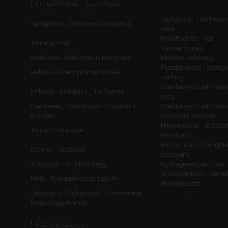
Új feltöltések, frissítések
Sajógömör - Várhegy 
Sajógömör - Őrtorony, elővédmű
vára
Feketeváros - Vár -
Tornalja - Vár
Városerődítés
Szalonna - Református templom
Meszes - Várhegy
Pusztacsalád - Szolga
Rakaca - A templom erődfala
várhely
Csehberek, Cseh-Bréz
Imbach - Imbach II., „Im Turner”
vára
Csehberek, Cseh-Brézó - Szlatina II.
Csehberek, Cseh-Bréz
erődítés
Szlatina I. sáncvár
Háromudvar - Erődítet
Tömörd - Ilonavár
templom
Rimabrézó - Evangéli
Dömös - Árpádvár
templom
Alsócsitár - Zsibrica hegy
Nyitragerencsér - Vár
Vulkapordány - Várhe
Kiéte - Evangélikus templom
(feltételezett)
Oroszlány (Majkpuszta) - Premontrei
Prépostság Romjai
Mobilalkalmazás