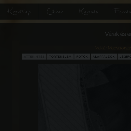
Kezdőlap
Cikkek
Keresés
Forrás
Várak és e
Maklár
,
Magyarorsz
ÁTTEKINTÉS
TÖRTÉNELEM
FOTÓK
ALAPRAJZOK
LÉGIF