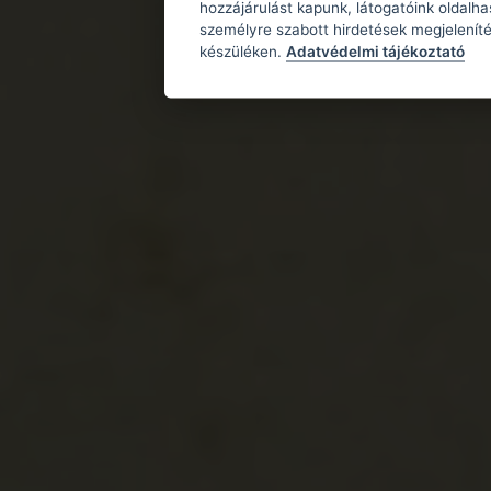
hozzájárulást kapunk, látogatóink oldalh
személyre szabott hirdetések megjeleníté
készüléken.
Adatvédelmi tájékoztató