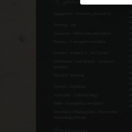
Új feltöltések, frissítések
S
Sajógömör - Őrtorony, elővédmű
v
F
Tornalja - Vár
V
Szalonna - Református templom
M
P
Rakaca - A templom erődfala
v
C
Imbach - Imbach II., „Im Turner”
v
Csehberek, Cseh-Brézó - Szlatina II.
C
erődítés
S
H
Tömörd - Ilonavár
t
R
Dömös - Árpádvár
t
Alsócsitár - Zsibrica hegy
N
V
Kiéte - Evangélikus templom
(
Oroszlány (Majkpuszta) - Premontrei
Prépostság Romjai
Mobilalkalmazás