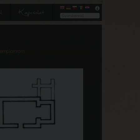
l
Kapcsolat
 templomrom