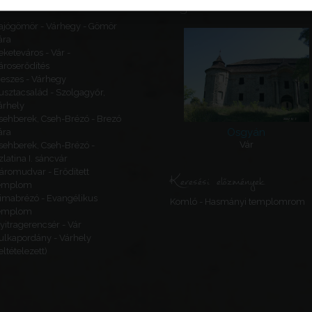
Ajánlott látnivalók
ajógömör - Várhegy - Gömör
ára
eketeváros - Vár -
ároserődítés
eszes - Várhegy
usztacsalád - Szolgagyőr,
árhely
sehberek, Cseh-Brézó - Brezó
Osgyán
ára
Vár
sehberek, Cseh-Brézó -
zlatina I. sáncvár
áromudvar - Erődített
Keresési előzmények
emplom
imabrézó - Evangélikus
Komló - Hasmányi templomrom
emplom
yitragerencsér - Vár
ulkapordány - Várhely
feltételezett)