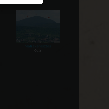
Mátrakeresztes
Óvár