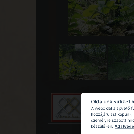
Oldalunk sütiket 
A weboldal alapvető f
hozzájárulást kapunk,
személyre szabott hir
készüléken.
Adatvédel