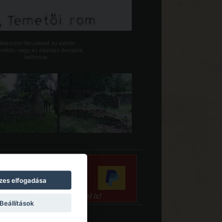
Válasszon fényképet az alábbi
riából, vagy az alaprajz ikonjaira
kattintva.
zes elfogadása
Beállítások