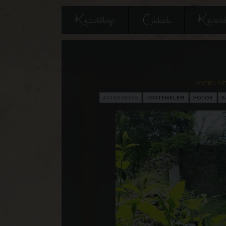
Kezdőlap
Cikkek
Keres
Komló
,
Ma
ÁTTEKINTÉS
TÖRTÉNELEM
FOTÓK
A