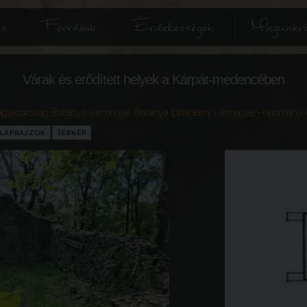
és
Források
Érdekességek
Magunkró
Várak és erődített helyek a Kárpát-medencében
gyarország
,
Baranya vármegye
,
Baranya történelmi vármegye
- Hasmányi
LAPRAJZOK
TÉRKÉP