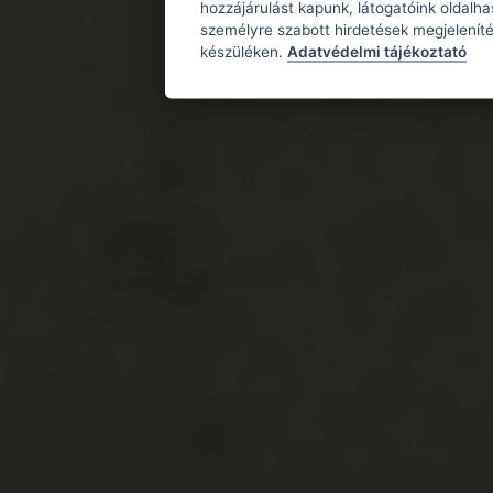
hozzájárulást kapunk, látogatóink oldalh
személyre szabott hirdetések megjeleníté
készüléken.
Adatvédelmi tájékoztató