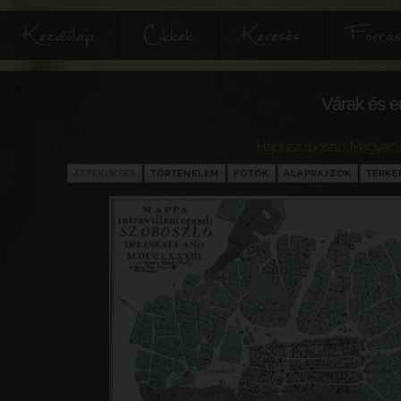
Kezdőlap
Cikkek
Keresés
Forrás
Várak és e
Hajdúszoboszló
,
Magyaro
ÁTTEKINTÉS
TÖRTÉNELEM
FOTÓK
ALAPRAJZOK
TÉRKÉ