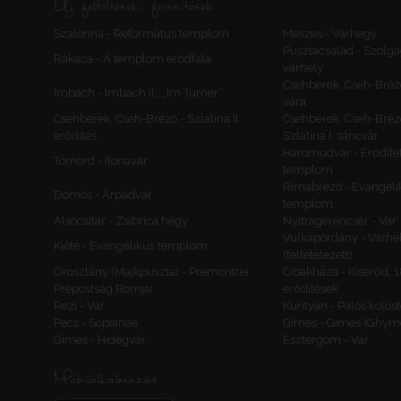
Új feltöltések, frissítések
Szalonna - Református templom
Meszes - Várhegy
Pusztacsalád - Szolga
Rakaca - A templom erődfala
várhely
Csehberek, Cseh-Bréz
Imbach - Imbach II., „Im Turner”
vára
Csehberek, Cseh-Brézó - Szlatina II.
Csehberek, Cseh-Bréz
erődítés
Szlatina I. sáncvár
Háromudvar - Erődítet
Tömörd - Ilonavár
templom
Rimabrézó - Evangéli
Dömös - Árpádvár
templom
Alsócsitár - Zsibrica hegy
Nyitragerencsér - Vár
Vulkapordány - Várhe
Kiéte - Evangélikus templom
(feltételezett)
Oroszlány (Majkpuszta) - Premontrei
Cibakháza - Kiserőd, 
Prépostság Romjai
erődítések
Rezi - Vár
Kurityán - Pálos kolos
Pécs - Sopianae
Gímes - Gímes (Ghyme
Gímes - Hidegvár
Esztergom - Vár
Mobilalkalmazás