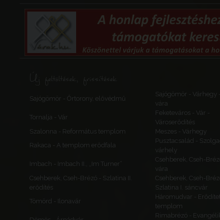
Vajdaság
Temes
Temesváralja
Új feltöltések, frissítések
Dupljaja
Krassóvár
Sajógömör - Várhegy 
Szerbia
Sajógömör - Őrtorony, elővédmű
vára
Vajdaság
Feketeváros - Vár -
Temes
Tornalja - Vár
Városerődítés
Szalonna - Református templom
Meszes - Várhegy
Pusztacsalád - Szolga
Rakaca - A templom erődfala
várhely
Csehberek, Cseh-Bréz
Mezősomlyó
Imbach - Imbach II., „Im Turner”
vára
Şemlacu Mare
Csehberek, Cseh-Brézó - Szlatina II.
Csehberek, Cseh-Bréz
Mezősomlyó, kis
erődítés
Szlatina I. sáncvár
Románia
Háromudvar - Erődítet
Tömörd - Ilonavár
Bánság
templom
Temes
Rimabrézó - Evangéli
Dömös - Árpádvár