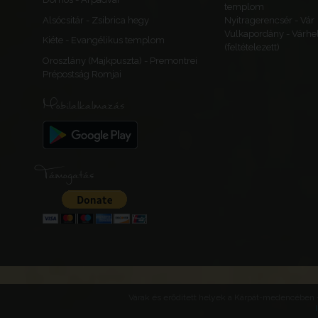
templom
Alsócsitár - Zsibrica hegy
Nyitragerencsér - Vár
Vulkapordány - Várhe
Kiéte - Evangélikus templom
(feltételezett)
Szentandrás
Oroszlány (Majkpuszta) - Premontrei
(Temesszenta
Prépostság Romjai
Sanktandreas
Mobilalkalmazás
Sânandrei
Szentandrás
Románia
Bánság
Temes
Támogatás
Temesberény
Berini
Temesberény
Románia
Bánság
Temes
Várak és erődített helyek a Kárpát-medencében -