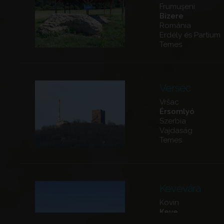
Frumuşeni
Bizere
Románia
Erdély és Partium
Temes
Versec
Vršac
Érsomlyó
Szerbia
Vajdaság
Temes
Kevevára
Kovin
Keve
Szerbia