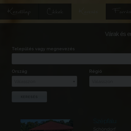
Kezdőlap
Cikkek
Keresés
Forrás
Várak és e
Település vagy megnevezés
Ország
Régió
Válasszon
Válasszon
Szépfalu
Schöndorf