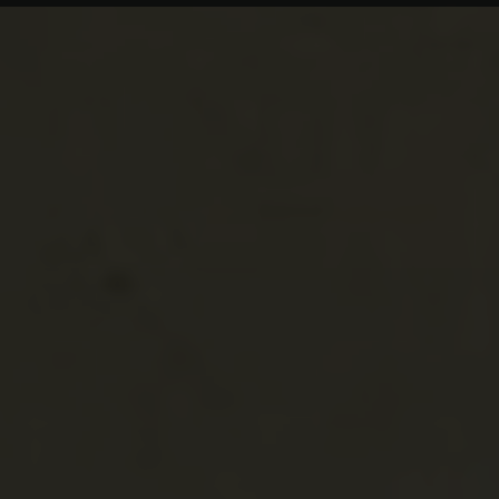
Temesszécsé
Seceani
Temesszécsény
Románia
Bánság
Temes
Temesjenő
Ianova
Törökvár (Cetate
turcească)
Románia
Bánság
Temes