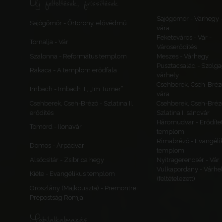
Új feltöltések, frissítések
Sajógömör - Várhegy 
Sajógömör - Őrtorony, elővédmű
vára
Feketeváros - Vár -
Tornalja - Vár
Városerődítés
Szalonna - Református templom
Meszes - Várhegy
Pusztacsalád - Szolga
Rakaca - A templom erődfala
várhely
Csehberek, Cseh-Bréz
Imbach - Imbach II., „Im Turner”
vára
Csehberek, Cseh-Brézó - Szlatina II.
Csehberek, Cseh-Bréz
erődítés
Szlatina I. sáncvár
Háromudvar - Erődítet
Tömörd - Ilonavár
templom
Rimabrézó - Evangéli
Dömös - Árpádvár
templom
Alsócsitár - Zsibrica hegy
Nyitragerencsér - Vár
Vulkapordány - Várhe
Kiéte - Evangélikus templom
(feltételezett)
Oroszlány (Majkpuszta) - Premontrei
Prépostság Romjai
Mobilalkalmazás