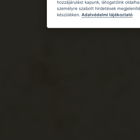
hozzájárulást kapunk, látogatóink oldalh
személyre szabott hirdetések megjeleníté
készüléken.
Adatvédelmi tájékoztató