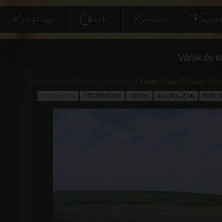
Kezdőlap
Cikkek
Keresés
Forrás
Várak és e
Féregyháza - Firiteaz
,
Romá
ÁTTEKINTÉS
TÖRTÉNELEM
FOTÓK
ALAPRAJZOK
TÉRKÉ