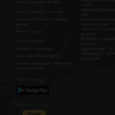
Rakaca - A templom erődfala
várhely
Csehberek, Cseh-Bréz
Imbach - Imbach II., „Im Turner”
vára
Csehberek, Cseh-Brézó - Szlatina II.
Csehberek, Cseh-Bréz
erődítés
Szlatina I. sáncvár
Háromudvar - Erődítet
Tömörd - Ilonavár
templom
Rimabrézó - Evangéli
Dömös - Árpádvár
templom
Alsócsitár - Zsibrica hegy
Nyitragerencsér - Vár
Vulkapordány - Várhe
Kiéte - Evangélikus templom
(feltételezett)
Oroszlány (Majkpuszta) - Premontrei
Prépostság Romjai
Mobilalkalmazás
Támogatás