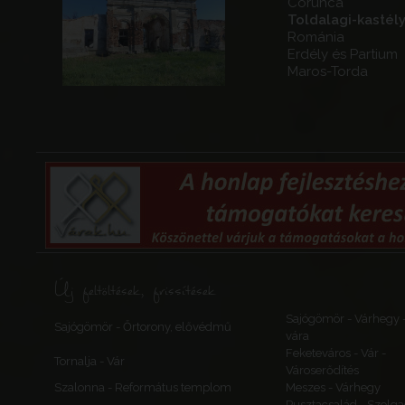
Corunca
Toldalagi-kastél
Románia
Erdély és Partium
Maros-Torda
Új feltöltések, frissítések
Sajógömör - Várhegy 
Sajógömör - Őrtorony, elővédmű
vára
Feketeváros - Vár -
Tornalja - Vár
Városerődítés
Szalonna - Református templom
Meszes - Várhegy
Pusztacsalád - Szolga