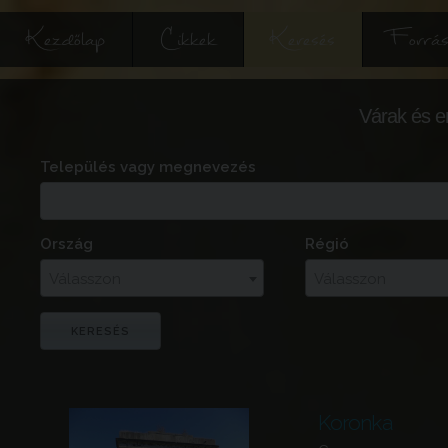
Kezdőlap
Cikkek
Keresés
Forrás
Várak és e
Település vagy megnevezés
Ország
Régió
Válasszon
Válasszon
Koronka