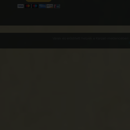
Várak és erődített helyek a Kárpát-medencében -