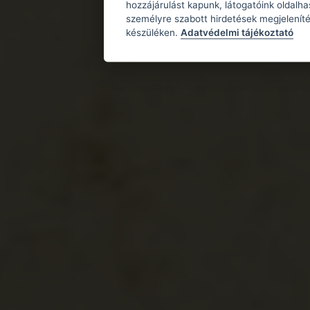
hozzájárulást kapunk, látogatóink oldalh
személyre szabott hirdetések megjeleníté
készüléken.
Adatvédelmi tájékoztató