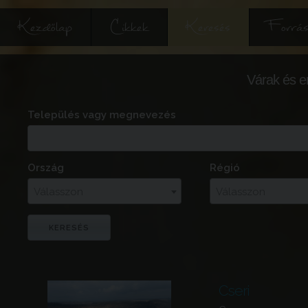
Kezdőlap
Cikkek
Keresés
Forrás
Várak és e
Település vagy megnevezés
Ország
Régió
Válasszon
Válasszon
Cseri