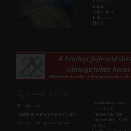
Cerovo
Litva
Szlovákia
Felvidék
Hont
Új feltöltések, frissítések
Feketeváros - Vár -
Tornalja - Vár
Városerődítés
Szalonna - Református templom
Meszes - Várhegy
Pusztacsalád - Szolga
Rakaca - A templom erődfala
várhely
Csehberek, Cseh-Bréz