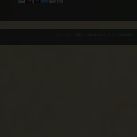
Várak és erődített helyek a Kárpát-medencében -