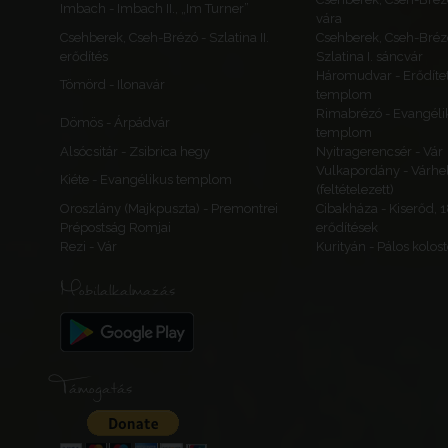
Imbach - Imbach II., „Im Turner”
vára
Csehberek, Cseh-Brézó - Szlatina II.
Csehberek, Cseh-Bréz
erődítés
Szlatina I. sáncvár
Háromudvar - Erődítet
Tömörd - Ilonavár
templom
Rimabrézó - Evangéli
Dömös - Árpádvár
templom
Alsócsitár - Zsibrica hegy
Nyitragerencsér - Vár
Vulkapordány - Várhe
Kiéte - Evangélikus templom
(feltételezett)
Oroszlány (Majkpuszta) - Premontrei
Cibakháza - Kiserőd, 
Prépostság Romjai
erődítések
Rezi - Vár
Kurityán - Pálos kolos
Mobilalkalmazás
Támogatás