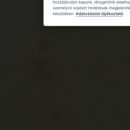
hozzájárulást kapunk, látogatóink oldalh
személyre szabott hirdetések megjeleníté
készüléken.
Adatvédelmi tájékoztató