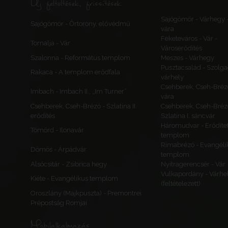
Új feltöltések, frissítések
Sajógömör - Várhegy 
Sajógömör - Őrtorony, elővédmű
vára
Feketeváros - Vár -
Tornalja - Vár
Városerődítés
Szalonna - Református templom
Meszes - Várhegy
Pusztacsalád - Szolga
Rakaca - A templom erődfala
várhely
Csehberek, Cseh-Bréz
Imbach - Imbach II., „Im Turner”
vára
Csehberek, Cseh-Brézó - Szlatina II.
Csehberek, Cseh-Bréz
erődítés
Szlatina I. sáncvár
Háromudvar - Erődítet
Tömörd - Ilonavár
templom
Rimabrézó - Evangéli
Dömös - Árpádvár
templom
Alsócsitár - Zsibrica hegy
Nyitragerencsér - Vár
Vulkapordány - Várhe
Kiéte - Evangélikus templom
(feltételezett)
Oroszlány (Majkpuszta) - Premontrei
Prépostság Romjai
Mobilalkalmazás