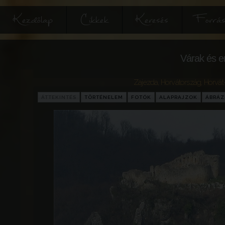
Kezdőlap
Cikkek
Keresés
Forrás
Várak és e
Zajezda
,
Horvátország
,
Horvát
ÁTTEKINTÉS
TÖRTÉNELEM
FOTÓK
ALAPRAJZOK
ÁBRÁ