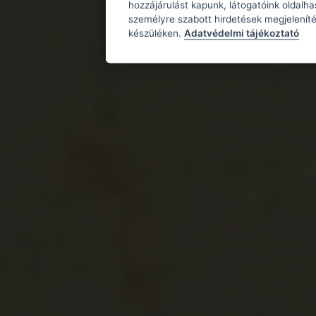
hozzájárulást kapunk, látogatóink oldalh
személyre szabott hirdetések megjeleníté
készüléken.
Adatvédelmi tájékoztató