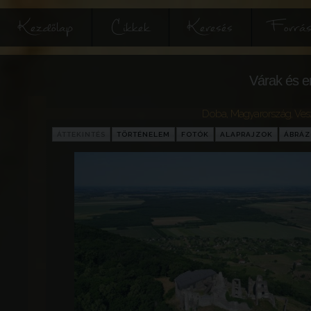
Kezdőlap
Cikkek
Keresés
Forrás
Várak és e
Doba
,
Magyarország
,
Ves
ÁTTEKINTÉS
TÖRTÉNELEM
FOTÓK
ALAPRAJZOK
ÁBRÁ