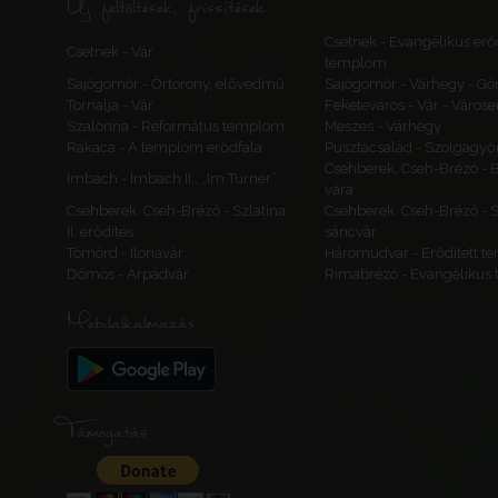
Új feltöltések, frissítések
Csetnek - Evangélikus erőd
Csetnek - Vár
templom
Sajógömör - Őrtorony, elővédmű
Sajógömör - Várhegy - Gö
Tornalja - Vár
Feketeváros - Vár - Várose
Szalonna - Református templom
Meszes - Várhegy
Rakaca - A templom erődfala
Pusztacsalád - Szolgagyőr
Csehberek, Cseh-Brézó - 
Imbach - Imbach II., „Im Turner”
vára
Csehberek, Cseh-Brézó - Szlatina
Csehberek, Cseh-Brézó - Sz
II. erődítés
sáncvár
Tömörd - Ilonavár
Háromudvar - Erődített 
Dömös - Árpádvár
Rimabrézó - Evangélikus
Mobilalkalmazás
Támogatás