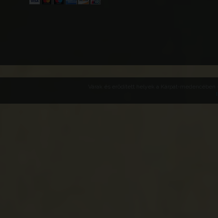
Várak és erődített helyek a Kárpát-medencében -