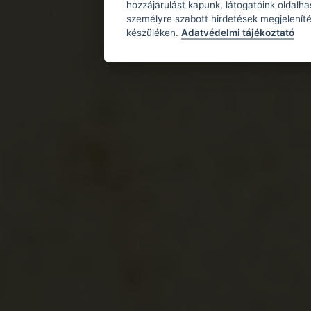
hozzájárulást kapunk, látogatóink oldalh
személyre szabott hirdetések megjeleníté
készüléken.
Adatvédelmi tájékoztató