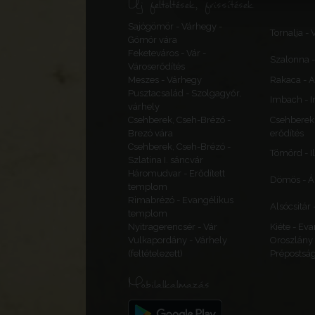
Új feltöltések, frissítések
Sajógömör - Várhegy -
Tornalja - 
Gömör vára
Feketeváros - Vár -
Szalonna 
Városerődítés
Meszes - Várhegy
Rakaca - 
Pusztacsalád - Szolgagyőr,
Imbach - I
várhely
Csehberek, Cseh-Brézó -
Csehberek, 
Brezó vára
erődítés
Csehberek, Cseh-Brézó -
Tömörd - I
Szlatina I. sáncvár
Háromudvar - Erődített
Dömös - Á
templom
Rimabrézó - Evangélikus
Alsócsitár 
templom
Nyitragerencsér - Vár
Kiéte - Ev
Vulkapordány - Várhely
Oroszlány 
(feltételezett)
Prépostsá
Mobilalkalmazás