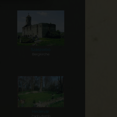
Szászorbó
Bergkirche
Hédervár
Zsidó-domb