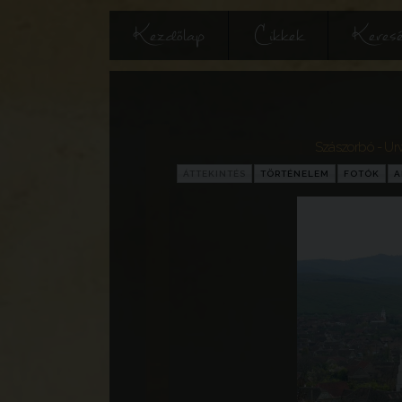
Kezdőlap
Cikkek
Keres
Szászorbó - Ur
ÁTTEKINTÉS
TÖRTÉNELEM
FOTÓK
A