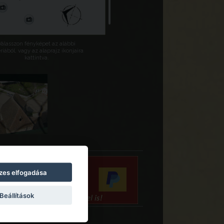
Válasszon fényképet az alábbi
riából, vagy az alaprajz ikonjaira
kattintva.
zes elfogadása
Beállítások