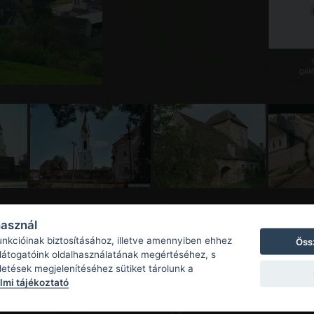
galé
használ
unkcióinak biztosításához, illetve amennyiben ehhez
Öss
 látogatóink oldalhasználatának megértéséhez, s
detések megjelenítéséhez sütiket tárolunk a
mi tájékoztató