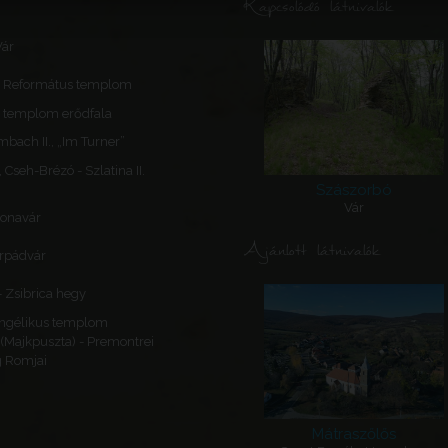
Kapcsolódó látnivalók
Vár
- Református templom
A templom erődfala
mbach II., „Im Turner”
Cseh-Brézó - Szlatina II.
Szászorbó
Vár
lonavár
Ajánlott látnivalók
rpádvár
- Zsibrica hegy
angélikus templom
(Majkpuszta) - Premontrei
g Romjai
Mátraszőlős