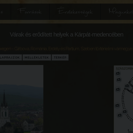
és
Források
Érdekességek
Magunkró
Várak és erődített helyek a Kárpát-medencében
wegen - Gîrbova
,
Románia
,
Erdély és Partium
,
Szeben történelmi vármegye
LAPRAJZOK
MELLÉKLETEK
TÉRKÉP