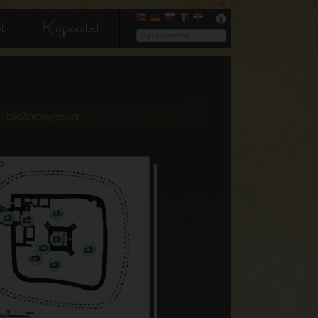
l
Kapcsolat
- lakótorony és vár