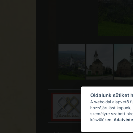
Oldalunk sütiket 
A weboldal alapvető f
hozzájárulást kapunk,
személyre szabott hir
készüléken.
Adatvédel