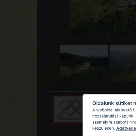
Oldalunk sütiket 
A weboldal alapvető f
hozzájárulást kapunk,
személyre szabott hir
készüléken.
Adatvédel