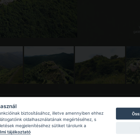
galé
használ
unkcióinak biztosításához, illetve amennyiben ehhez
Öss
 látogatóink oldalhasználatának megértéséhez, s
detések megjelenítéséhez sütiket tárolunk a
mi tájékoztató