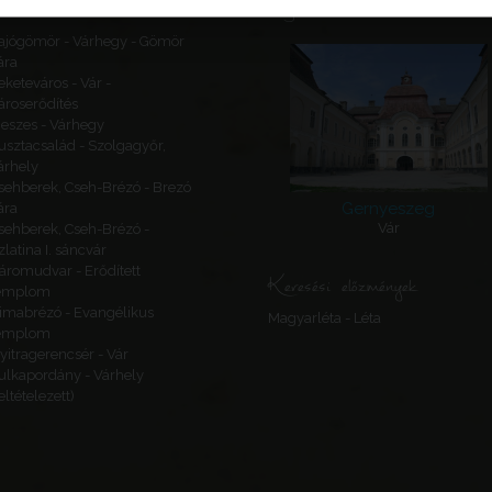
Ajánlott látnivalók
ajógömör - Várhegy - Gömör
ára
eketeváros - Vár -
ároserődítés
eszes - Várhegy
usztacsalád - Szolgagyőr,
árhely
sehberek, Cseh-Brézó - Brezó
Gernyeszeg
ára
Vár
sehberek, Cseh-Brézó -
zlatina I. sáncvár
áromudvar - Erődített
Keresési előzmények
emplom
imabrézó - Evangélikus
Magyarléta - Léta
emplom
yitragerencsér - Vár
ulkapordány - Várhely
feltételezett)