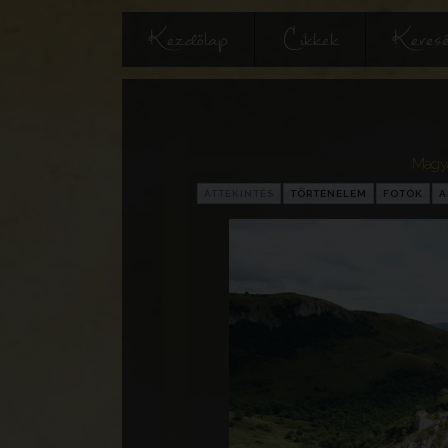
Kezdőlap
Cikkek
Keres
Magyar
ÁTTEKINTÉS
TÖRTÉNELEM
FOTÓK
A