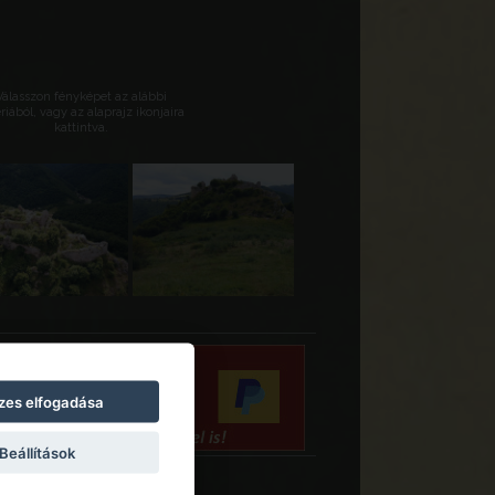
Válasszon fényképet az alábbi
riából, vagy az alaprajz ikonjaira
kattintva.
zes elfogadása
Beállítások