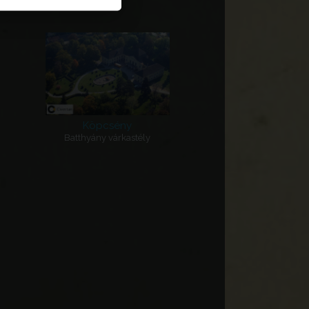
Köpcsény
Batthyány várkastély