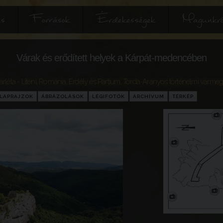
és
Források
Érdekességek
Magunkró
Várak és erődített helyek a Kárpát-medencében
léta - Liteni
,
Románia
,
Erdély és Partium
,
Torda-Aranyos történelmi várme
LAPRAJZOK
ÁBRÁZOLÁSOK
LÉGIFOTÓK
ARCHÍVUM
TÉRKÉP