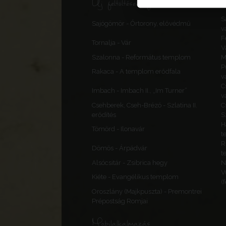
Új feltöltések, frissítések
S
Sajógömör - Őrtorony, elővédmű
v
F
Tornalja - Vár
V
Szalonna - Református templom
M
P
Rakaca - A templom erődfala
v
C
Imbach - Imbach II., „Im Turner”
v
Csehberek, Cseh-Brézó - Szlatina II.
C
erődítés
S
H
Tömörd - Ilonavár
t
R
Dömös - Árpádvár
t
Alsócsitár - Zsibrica hegy
N
V
Kiéte - Evangélikus templom
(
Oroszlány (Majkpuszta) - Premontrei
Prépostság Romjai
Mobilalkalmazás