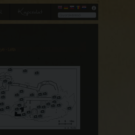
l
Kapcsolat
gye
- Léta