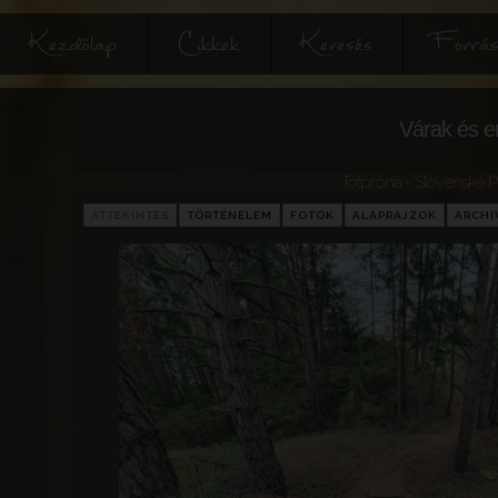
Kezdőlap
Cikkek
Keresés
Forrás
Várak és e
Tótpróna - Slovenské 
ÁTTEKINTÉS
TÖRTÉNELEM
FOTÓK
ALAPRAJZOK
ARCH