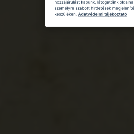
hozzájárulást kapunk, látogatóink oldalh
személyre szabott hirdetések megjeleníté
készüléken.
Adatvédelmi tájékoztató