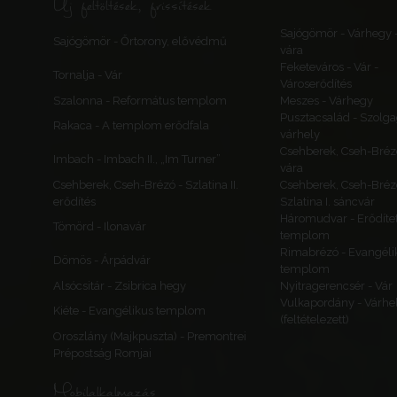
Új feltöltések, frissítések
Sajógömör - Várhegy 
Sajógömör - Őrtorony, elővédmű
vára
Feketeváros - Vár -
Tornalja - Vár
Városerődítés
Szalonna - Református templom
Meszes - Várhegy
Pusztacsalád - Szolga
Rakaca - A templom erődfala
várhely
Csehberek, Cseh-Bréz
Imbach - Imbach II., „Im Turner”
vára
Csehberek, Cseh-Brézó - Szlatina II.
Csehberek, Cseh-Bréz
erődítés
Szlatina I. sáncvár
Háromudvar - Erődítet
Tömörd - Ilonavár
templom
Rimabrézó - Evangéli
Dömös - Árpádvár
templom
Alsócsitár - Zsibrica hegy
Nyitragerencsér - Vár
Vulkapordány - Várhe
Kiéte - Evangélikus templom
(feltételezett)
Oroszlány (Majkpuszta) - Premontrei
Prépostság Romjai
Mobilalkalmazás