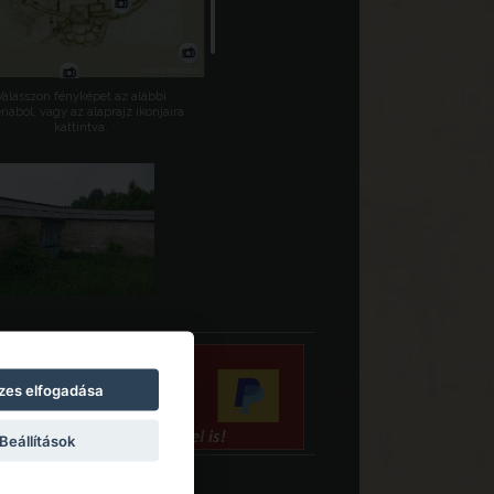
Válasszon fényképet az alábbi
riából, vagy az alaprajz ikonjaira
kattintva.
zes elfogadása
Beállítások