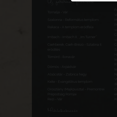
Új feltöltések, frissítések
F
Tornalja - Vár
V
Szalonna - Református templom
M
P
Rakaca - A templom erődfala
v
C
Imbach - Imbach II., „Im Turner”
v
Csehberek, Cseh-Brézó - Szlatina II.
C
erődítés
S
H
Tömörd - Ilonavár
t
R
Dömös - Árpádvár
t
Alsócsitár - Zsibrica hegy
N
V
Kiéte - Evangélikus templom
(
Oroszlány (Majkpuszta) - Premontrei
C
Prépostság Romjai
e
Rezi - Vár
K
Mobilalkalmazás