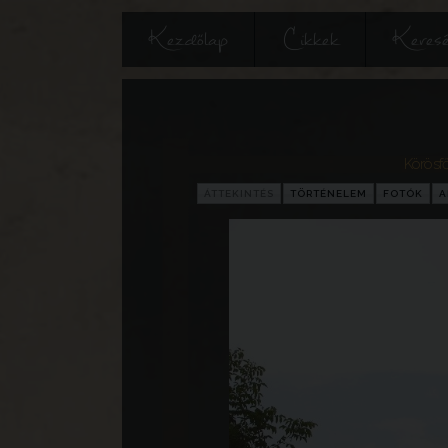
Kezdőlap
Cikkek
Keres
Körösfő
ÁTTEKINTÉS
TÖRTÉNELEM
FOTÓK
A