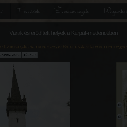
és
Források
Érdekességek
Magunkró
Várak és erődített helyek a Kárpát-medencében
 - Izvoru Crişului
,
Románia
,
Erdély és Partium
,
Kolozs történelmi vármegye
-
LAPRAJZOK
TÉRKÉP