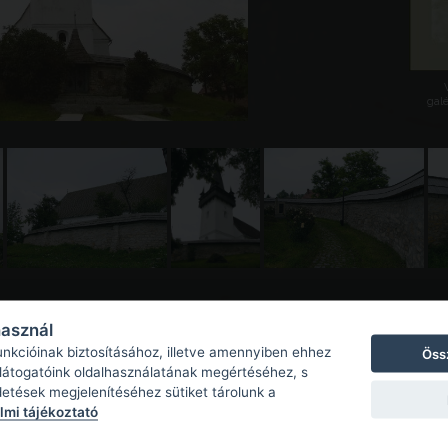
galé
használ
unkcióinak biztosításához, illetve amennyiben ehhez
Öss
 látogatóink oldalhasználatának megértéséhez, s
detések megjelenítéséhez sütiket tárolunk a
mi tájékoztató