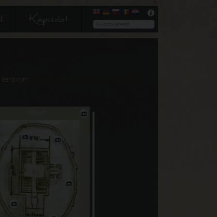
l
Kapcsolat
 templom