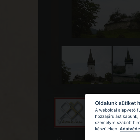
Oldalunk sütiket 
A weboldal alapvető f
hozzájárulást kapunk,
személyre szabott hir
készüléken.
Adatvédel