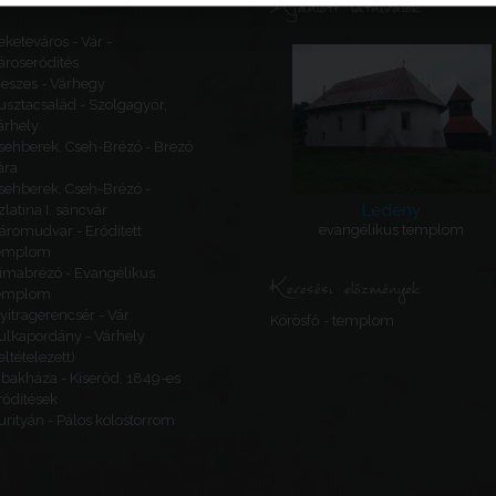
Ajánlott látnivalók
eketeváros - Vár -
ároserődítés
eszes - Várhegy
usztacsalád - Szolgagyőr,
árhely
sehberek, Cseh-Brézó - Brezó
ára
sehberek, Cseh-Brézó -
Ledény
zlatina I. sáncvár
evangélikus templom
áromudvar - Erődített
emplom
imabrézó - Evangélikus
Keresési előzmények
emplom
yitragerencsér - Vár
Körösfő - templom
ulkapordány - Várhely
feltételezett)
ibakháza - Kiserőd, 1849-es
rődítések
urityán - Pálos kolostorrom