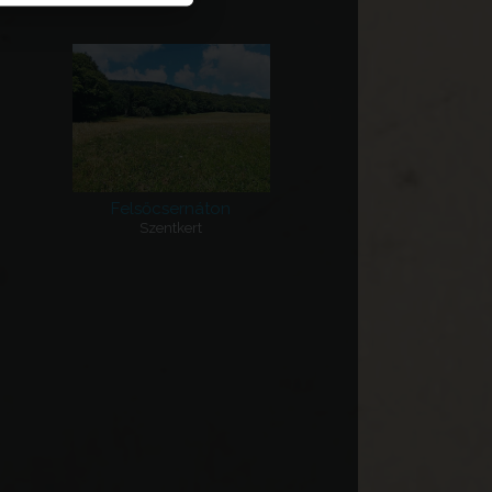
Felsőcsernáton
Szentkert