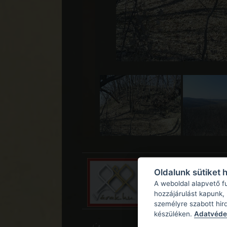
Oldalunk sütiket 
A weboldal alapvető f
hozzájárulást kapunk,
személyre szabott hir
készüléken.
Adatvédel