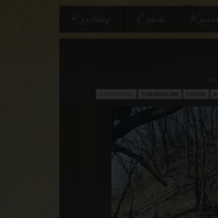
Kezdőlap
Cikkek
Keres
Kis
ÁTTEKINTÉS
TÖRTÉNELEM
FOTÓK
A