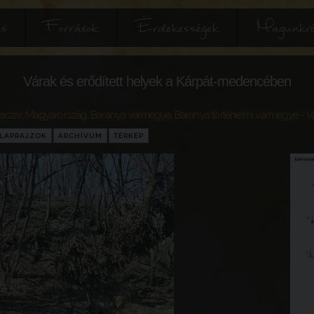
és
Források
Érdekességek
Magunkró
Várak és erődített helyek a Kárpát-medencében
vaszar
,
Magyarország
,
Baranya vármegye
,
Baranya történelmi vármegye
- V
LAPRAJZOK
ARCHÍVUM
TÉRKÉP