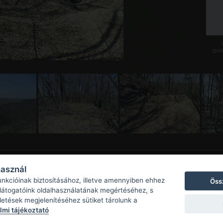
galé
használ
unkcióinak biztosításához, illetve amennyiben ehhez
Öss
 látogatóink oldalhasználatának megértéséhez, s
detések megjelenítéséhez sütiket tárolunk a
mi tájékoztató