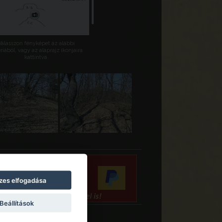
Válasszon fényképet az alábbi
riából, vagy az alaprajz ikonjaira
kattintva.
zes elfogadása
Beállítások