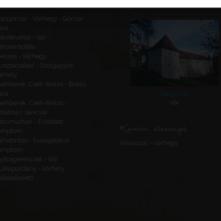
Ajánlott látnivalók
ajógömör - Várhegy - Gömör
ára
eketeváros - Vár -
ároserődítés
eszes - Várhegy
usztacsalád - Szolgagyőr,
árhely
sehberek, Cseh-Brézó - Brezó
Negova
ára
Vár
sehberek, Cseh-Brézó -
zlatina I. sáncvár
áromudvar - Erődített
Keresési előzmények
emplom
imabrézó - Evangélikus
Kisvaszar - Várhegy
emplom
yitragerencsér - Vár
ulkapordány - Várhely
feltételezett)