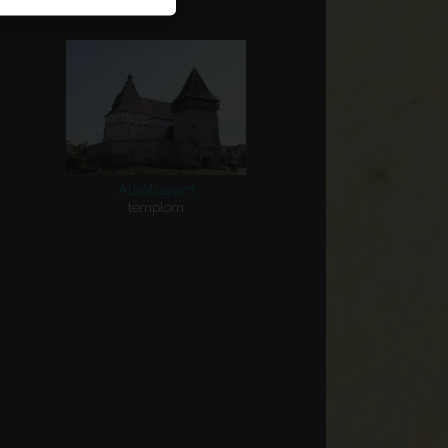
Alsóbajom
templom