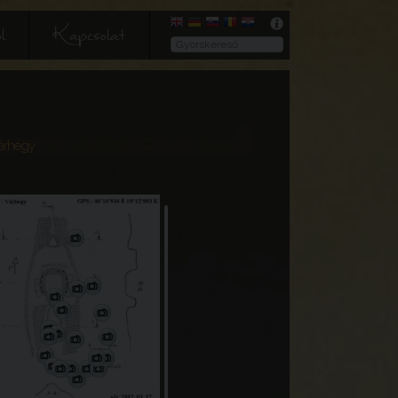
l
Kapcsolat
árhegy