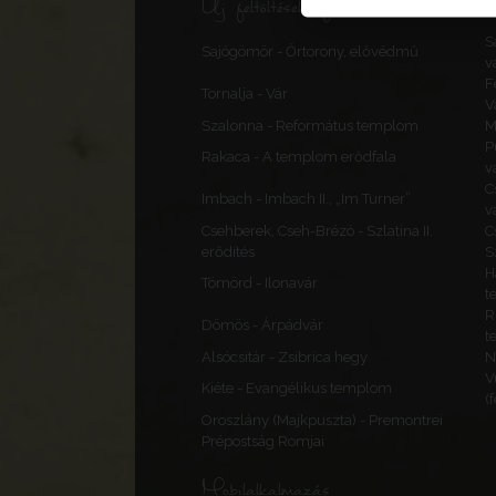
Új feltöltések, frissítések
S
Sajógömör - Őrtorony, elővédmű
v
F
Tornalja - Vár
V
Szalonna - Református templom
M
P
Rakaca - A templom erődfala
v
C
Imbach - Imbach II., „Im Turner”
v
Csehberek, Cseh-Brézó - Szlatina II.
C
erődítés
S
H
Tömörd - Ilonavár
t
R
Dömös - Árpádvár
t
Alsócsitár - Zsibrica hegy
N
V
Kiéte - Evangélikus templom
(
Oroszlány (Majkpuszta) - Premontrei
Prépostság Romjai
Mobilalkalmazás