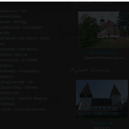
Kapcsolódó látnivalók
eketeváros - Vár -
ároserődítés
eszes - Várhegy
usztacsalád - Szolgagyőr,
árhely
sehberek, Cseh-Brézó - Brezó
ára
sehberek, Cseh-Brézó -
Kővágótöttös
zlatina I. sáncvár
Szent Miklós-templom
áromudvar - Erődített
emplom
Ajánlott látnivalók
imabrézó - Evangélikus
emplom
yitragerencsér - Vár
ulkapordány - Várhely
feltételezett)
ibakháza - Kiserőd, 1849-es
rődítések
urityán - Pálos kolostorrom
Morgonda
templom