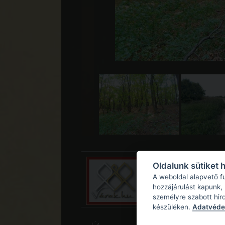
Oldalunk sütiket 
A weboldal alapvető f
hozzájárulást kapunk,
személyre szabott hir
készüléken.
Adatvédel