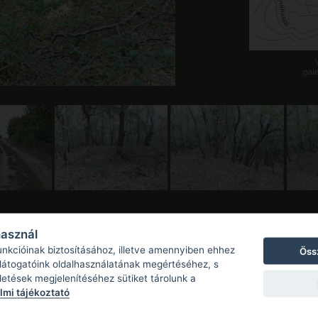
galé
használ
unkcióinak biztosításához, illetve amennyiben ehhez
Öss
 látogatóink oldalhasználatának megértéséhez, s
detések megjelenítéséhez sütiket tárolunk a
mi tájékoztató