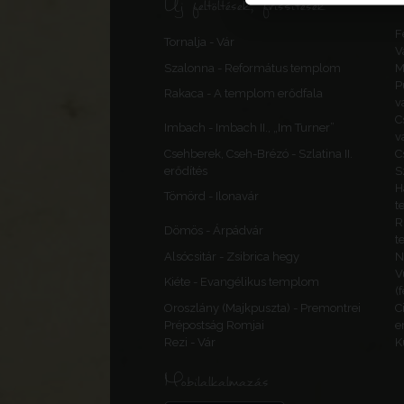
Új feltöltések, frissítések
F
Tornalja - Vár
V
Szalonna - Református templom
M
P
Rakaca - A templom erődfala
v
C
Imbach - Imbach II., „Im Turner”
v
Csehberek, Cseh-Brézó - Szlatina II.
C
erődítés
S
H
Tömörd - Ilonavár
t
R
Dömös - Árpádvár
t
Alsócsitár - Zsibrica hegy
N
V
Kiéte - Evangélikus templom
(
Oroszlány (Majkpuszta) - Premontrei
C
Prépostság Romjai
e
Rezi - Vár
K
Mobilalkalmazás