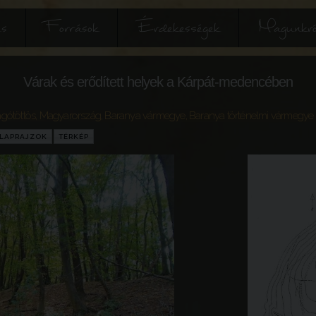
és
Források
Érdekességek
Magunkró
Várak és erődített helyek a Kárpát-medencében
gótöttös
,
Magyarország
,
Baranya vármegye
,
Baranya történelmi vármegye
LAPRAJZOK
TÉRKÉP