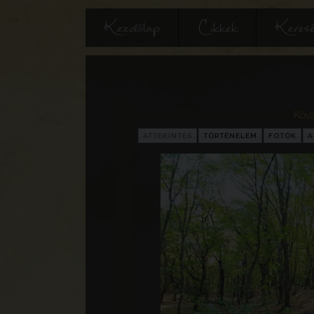
Kezdőlap
Cikkek
Keres
Kővá
ÁTTEKINTÉS
TÖRTÉNELEM
FOTÓK
A