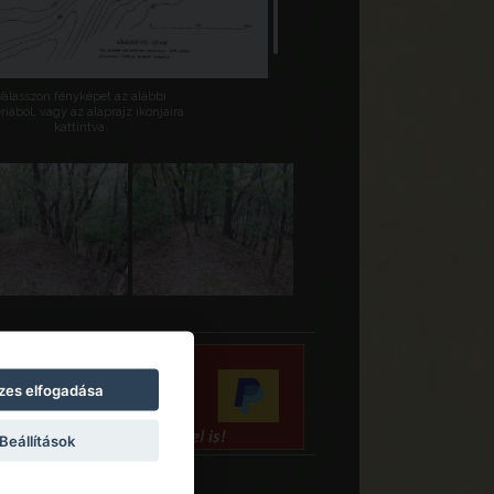
Válasszon fényképet az alábbi
riából, vagy az alaprajz ikonjaira
kattintva.
zes elfogadása
Beállítások