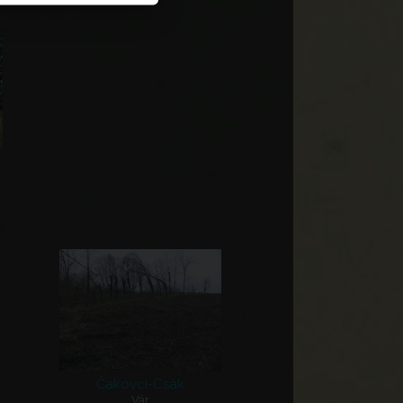
Čakovci-Csák
Vár