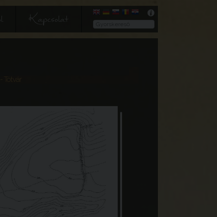
l
Kapcsolat
- Tótvár