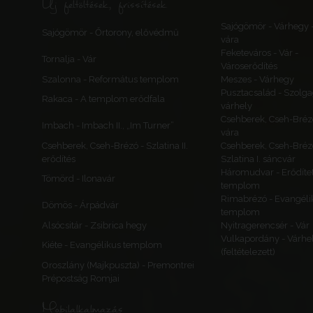
Új feltöltések, frissítések
Sajógömör - Várhegy 
Sajógömör - Őrtorony, elővédmű
vára
Feketeváros - Vár -
Tornalja - Vár
Városerődítés
Szalonna - Református templom
Meszes - Várhegy
Pusztacsalád - Szolga
Rakaca - A templom erődfala
várhely
Csehberek, Cseh-Bréz
Imbach - Imbach II., „Im Turner”
vára
Csehberek, Cseh-Brézó - Szlatina II.
Csehberek, Cseh-Bréz
erődítés
Szlatina I. sáncvár
Háromudvar - Erődítet
Tömörd - Ilonavár
templom
Rimabrézó - Evangéli
Dömös - Árpádvár
templom
Alsócsitár - Zsibrica hegy
Nyitragerencsér - Vár
Vulkapordány - Várhe
Kiéte - Evangélikus templom
(feltételezett)
Oroszlány (Majkpuszta) - Premontrei
Prépostság Romjai
Mobilalkalmazás