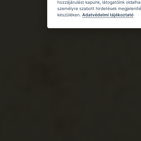
hozzájárulást kapunk, látogatóink oldalh
személyre szabott hirdetések megjeleníté
készüléken.
Adatvédelmi tájékoztató