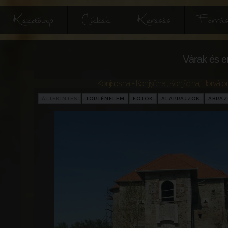
Kezdőlap
Cikkek
Keresés
Forrás
Várak és e
Konjscsina - Konjşčina , Konjšćina
,
Horváto
ÁTTEKINTÉS
TÖRTÉNELEM
FOTÓK
ALAPRAJZOK
ÁBRÁ