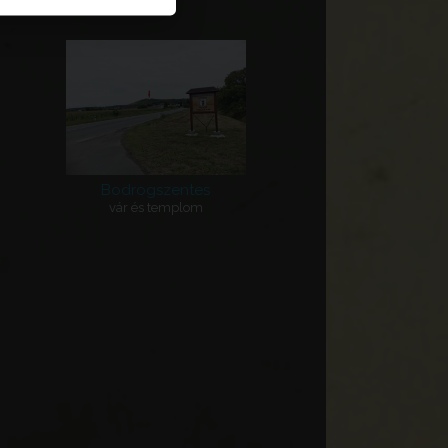
Bodrogszentes
vár és templom