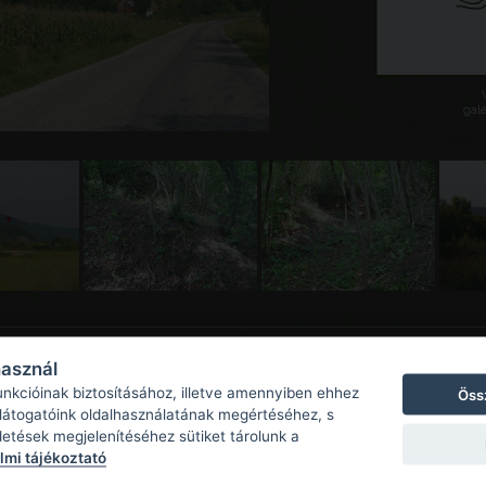
galé
használ
unkcióinak biztosításához, illetve amennyiben ehhez
Öss
 látogatóink oldalhasználatának megértéséhez, s
detések megjelenítéséhez sütiket tárolunk a
mi tájékoztató