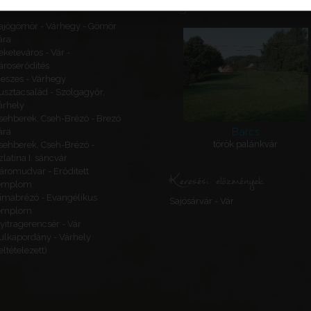
Ajánlott látnivalók
ajógömör - Várhegy - Gömör
ára
eketeváros - Vár -
ároserődítés
eszes - Várhegy
usztacsalád - Szolgagyőr,
árhely
sehberek, Cseh-Brézó - Brezó
Barcs
ára
török palánkvár
sehberek, Cseh-Brézó -
zlatina I. sáncvár
áromudvar - Erődített
Keresési előzmények
emplom
imabrézó - Evangélikus
Sajósárvár - Vár
emplom
yitragerencsér - Vár
ulkapordány - Várhely
feltételezett)