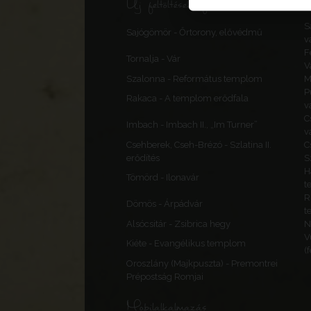
Új feltöltések, frissítések
S
Sajógömör - Őrtorony, elővédmű
v
F
Tornalja - Vár
V
Szalonna - Református templom
M
P
Rakaca - A templom erődfala
v
C
Imbach - Imbach II., „Im Turner”
v
Csehberek, Cseh-Brézó - Szlatina II.
C
erődítés
S
H
Tömörd - Ilonavár
t
R
Dömös - Árpádvár
t
Alsócsitár - Zsibrica hegy
N
V
Kiéte - Evangélikus templom
(
Oroszlány (Majkpuszta) - Premontrei
Prépostság Romjai
Mobilalkalmazás