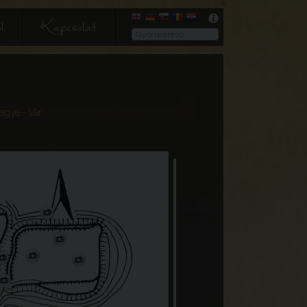
l
Kapcsolat
megye
- Vár