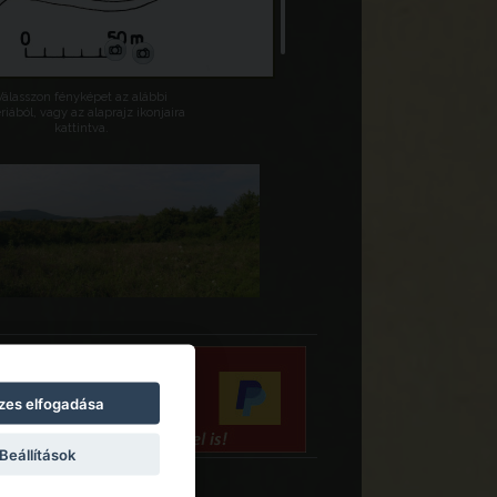
Válasszon fényképet az alábbi
riából, vagy az alaprajz ikonjaira
kattintva.
zes elfogadása
Beállítások