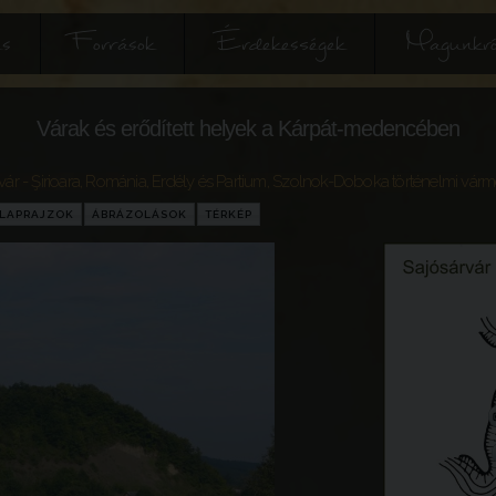
és
Források
Érdekességek
Magunkró
Várak és erődített helyek a Kárpát-medencében
ár - Şirioara
,
Románia
,
Erdély és Partium
,
Szolnok-Doboka történelmi vár
LAPRAJZOK
ÁBRÁZOLÁSOK
TÉRKÉP