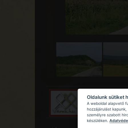
Oldalunk sütiket 
A weboldal alapvető f
hozzájárulást kapunk,
személyre szabott hir
készüléken.
Adatvédel