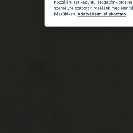
hozzájárulást kapunk, látogatóink oldalh
személyre szabott hirdetések megjeleníté
készüléken.
Adatvédelmi tájékoztató