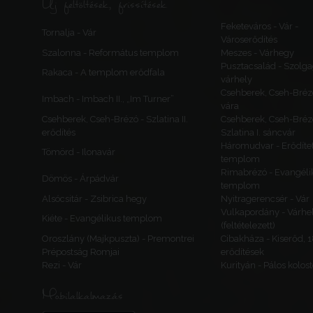
Új feltöltések, frissítések
Feketeváros - Vár -
Tornalja - Vár
Városerődítés
Szalonna - Református templom
Meszes - Várhegy
Pusztacsalád - Szolga
Rakaca - A templom erődfala
várhely
Csehberek, Cseh-Bréz
Imbach - Imbach II., „Im Turner”
vára
Csehberek, Cseh-Brézó - Szlatina II.
Csehberek, Cseh-Bréz
erődítés
Szlatina I. sáncvár
Háromudvar - Erődítet
Tömörd - Ilonavár
templom
Rimabrézó - Evangéli
Dömös - Árpádvár
templom
Alsócsitár - Zsibrica hegy
Nyitragerencsér - Vár
Vulkapordány - Várhe
Kiéte - Evangélikus templom
(feltételezett)
Oroszlány (Majkpuszta) - Premontrei
Cibakháza - Kiserőd, 
Prépostság Romjai
erődítések
Rezi - Vár
Kurityán - Pálos kolos
Mobilalkalmazás