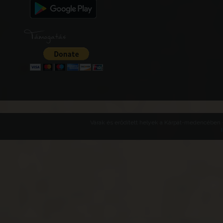
Támogatás
Várak és erődített helyek a Kárpát-medencében -