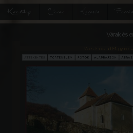
Kezdőlap
Cikkek
Keresés
Forrás
Várak és e
Mecseknádasd
,
Magyarors
ÁTTEKINTÉS
TÖRTÉNELEM
FOTÓK
ALAPRAJZOK
ÁBRÁ