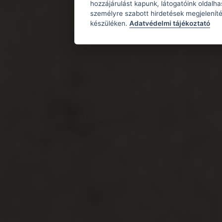
hozzájárulást kapunk, látogatóink oldalh
személyre szabott hirdetések megjeleníté
készüléken.
Adatvédelmi tájékoztató