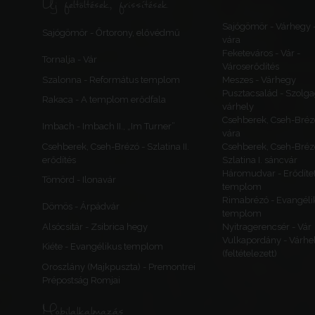
Új feltöltések, frissítések
Sajógömör - Várhegy 
Sajógömör - Őrtorony, elővédmű
vára
Feketeváros - Vár -
Tornalja - Vár
Városerődítés
Szalonna - Református templom
Meszes - Várhegy
Pusztacsalád - Szolga
Rakaca - A templom erődfala
várhely
Csehberek, Cseh-Bréz
Imbach - Imbach II., „Im Turner”
vára
Csehberek, Cseh-Brézó - Szlatina II.
Csehberek, Cseh-Bréz
erődítés
Szlatina I. sáncvár
Háromudvar - Erődítet
Tömörd - Ilonavár
templom
Rimabrézó - Evangéli
Dömös - Árpádvár
templom
Alsócsitár - Zsibrica hegy
Nyitragerencsér - Vár
Vulkapordány - Várhe
Kiéte - Evangélikus templom
(feltételezett)
Oroszlány (Majkpuszta) - Premontrei
Prépostság Romjai
Mobilalkalmazás