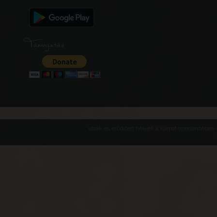
Támogatás
Várak és erődített helyek a Kárpát-medencében -