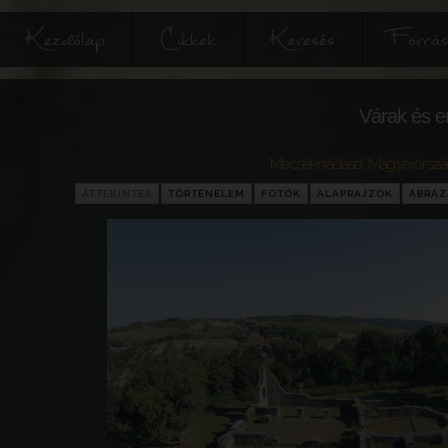
Kezdőlap
Cikkek
Keresés
Forrás
Várak és e
Mecseknádasd
,
Magyarorsz
ÁTTEKINTÉS
TÖRTÉNELEM
FOTÓK
ALAPRAJZOK
ÁBRÁ