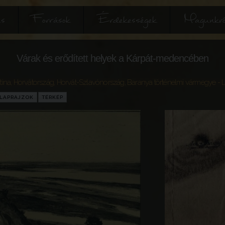
és
Források
Érdekességek
Magunkró
Várak és erődített helyek a Kárpát-medencében
tina
,
Horvátország
,
Horvát-Szlavónország
,
Baranya történelmi vármegye
- 
LAPRAJZOK
TÉRKÉP