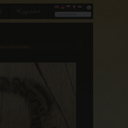
l
Kapcsolat
Leányvár (Gradec)