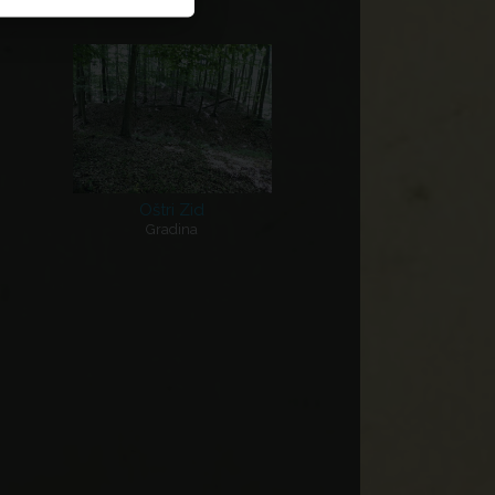
Oštri Zid
Gradina