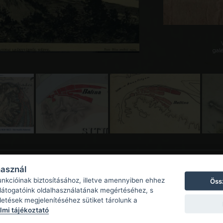
galé
használ
unkcióinak biztosításához, illetve amennyiben ehhez
Öss
 látogatóink oldalhasználatának megértéséhez, s
detések megjelenítéséhez sütiket tárolunk a
mi tájékoztató