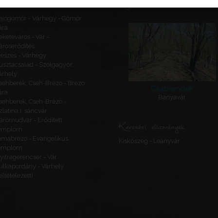
Ajánlott látnivalók
ajógömör - Várhegy - Gömör
ára
eketeváros - Vár -
ároserődítés
eszes - Várhegy
usztacsalád - Szolgagyőr,
árhely
sehberek, Cseh-Brézó - Brezó
Csabrendek
ára
Banyavár
sehberek, Cseh-Brézó -
zlatina I. sáncvár
áromudvar - Erődített
Keresési előzmények
emplom
imabrézó - Evangélikus
Kiskőszeg - Leányvár
emplom
yitragerencsér - Vár
ulkapordány - Várhely
feltételezett)