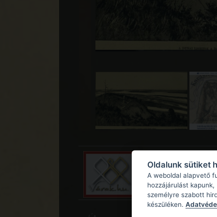
Oldalunk sütiket 
A weboldal alapvető f
hozzájárulást kapunk,
személyre szabott hir
készüléken.
Adatvédel