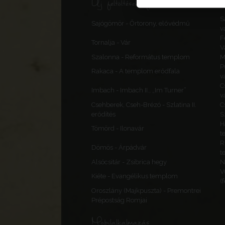
Új feltöltések, frissítések
S
Sajógömör - Őrtorony, elővédmű
v
F
Tornalja - Vár
V
Szalonna - Református templom
M
P
Rakaca - A templom erődfala
v
C
Imbach - Imbach II., „Im Turner”
v
Csehberek, Cseh-Brézó - Szlatina II.
C
erődítés
S
H
Tömörd - Ilonavár
t
R
Dömös - Árpádvár
t
Alsócsitár - Zsibrica hegy
N
V
Kiéte - Evangélikus templom
(
Oroszlány (Majkpuszta) - Premontrei
Prépostság Romjai
Mobilalkalmazás