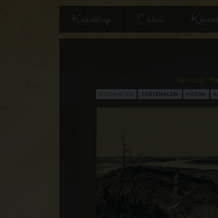
Kezdőlap
Cikkek
Keres
Kiskőszeg - Ba
ÁTTEKINTÉS
TÖRTÉNELEM
FOTÓK
A